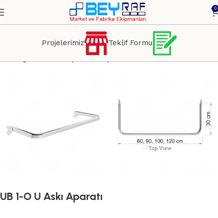
0
Projelerimiz
Teklif Formu
yfa
Mağaza Dekorasyon ve Teşhir Sistemleri
AKSESUARLAR
UB 1-O U Askı Aparatı