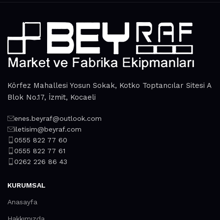
reliability and honesty. All of them guarantee the high quality
of their products, excellent operational characteristics,
attractive appearance of the products, a long period of use
of the furniture, as well as safety.
Körfez Mahallesi Yosun Sokak, Kotko Toptancılar Sitesi A
Blok No.17, İzmit, Kocaeli
enes.beyraf@outlook.com
iletisim@beyraf.com
0555 822 77 60
0555 822 77 61
0262 226 86 43
KURUMSAL
Anasayfa
Hakkımızda