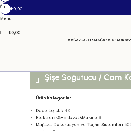
0
₺
0,00
Menu
₺
0,00
MAĞAZACILIK
MAĞAZA DEKORASY
Şişe Soğutucu / Cam Ka
Ürün Kategorileri
Depo Lojistik
43
Elektronik&Hırdavat&Makine
6
Mağaza Dekorasyon ve Teşhir Sistemleri
50