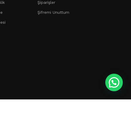
lik
Şiparişler
me
Şifremi Unuttum
esi