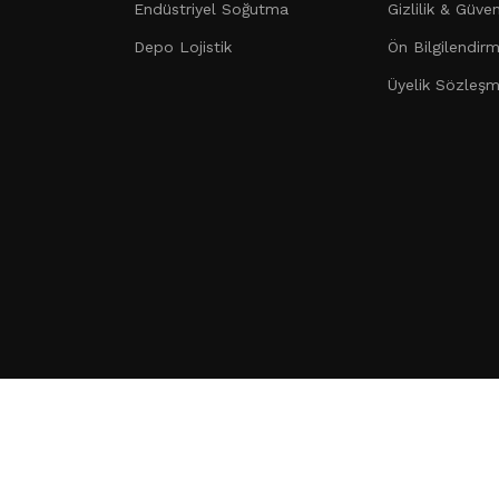
Endüstriyel Soğutma
Gizlilik & Güven
Depo Lojistik
Ön Bilgilendir
Üyelik Sözleşm
ağ Yazılım