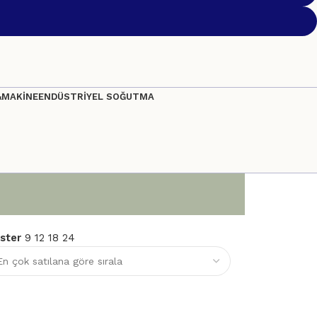
&MAKİNE
ENDÜSTRİYEL SOĞUTMA
ster
9
12
18
24