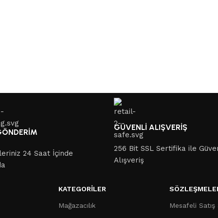
GÜVENLİ ALIŞVERİŞ
 GÖNDERİM
256 Bit SSL Sertifika ile Güve
leriniz 24 Saat İçinde
Alışveriş
da
KATEGORILER
SÖZLEŞMELE
Mağazacılık
Mesafeli Satış