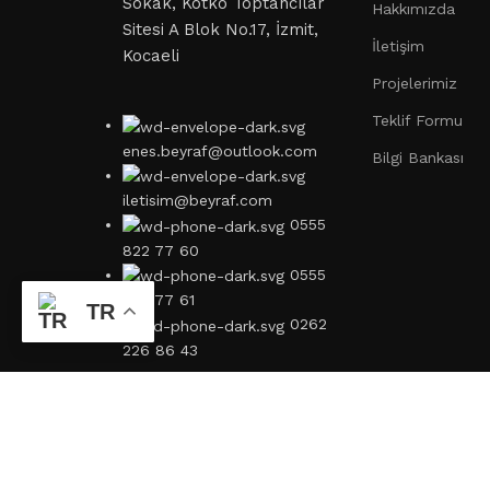
Sokak, Kotko Toptancılar
Hakkımızda
Sitesi A Blok No.17, İzmit,
İletişim
Kocaeli
Projelerimiz
Teklif Formu
enes.beyraf@outlook.com
Bilgi Bankası
iletisim@beyraf.com
0555
822 77 60
0555
822 77 61
TR
0262
226 86 43
2023© Beyraf.com Tüm Hakları Saklıdır. Web Tasarım Kösed
Shop
Favoriler