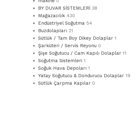
makine
0
BY DUVAR SİSTEMLERİ
38
Mağazacılık
430
Endüstriyel Soğutma
54
Buzdolapları
21
Sütlük / Tam Boy Dikey Dolaplar
1
Şarküteri / Servis Reyonu
0
Şişe Soğutucu / Cam Kapılı Dolaplar
11
Soğutma Sistemleri
1
Soğuk Hava Depoları
1
Yatay Soğutucu & Dondurucu Dolaplar
19
Sütlük Çarpma Kapılar
0