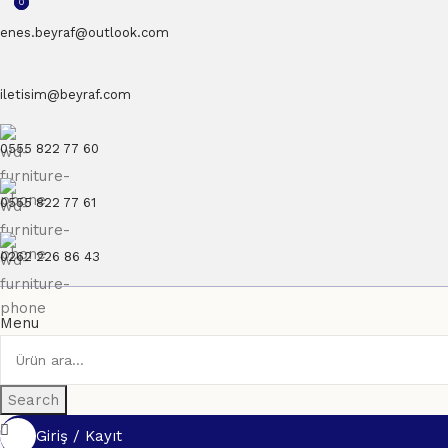
0
0
enes.beyraf@outlook.com
iletisim@beyraf.com
0555 822 77 60
0555 822 77 61
0262 226 86 43
Menu
Search
Giriş / Kayıt