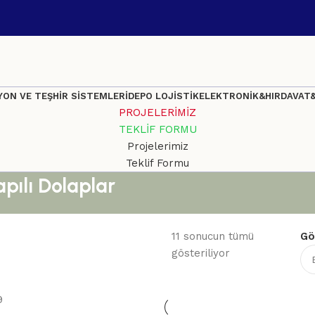
ON VE TEŞHİR SİSTEMLERİ
DEPO LOJİSTİK
ELEKTRONİK&HIRDAVAT
PROJELERİMİZ
TEKLİF FORMU
Projelerimiz
Teklif Formu
pılı Dolaplar
11 sonucun tümü
Gö
gösteriliyor
9