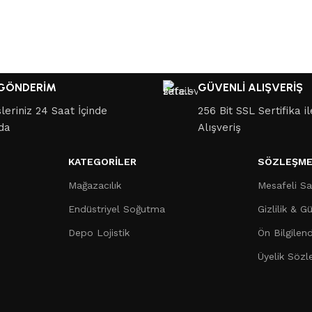
 GÖNDERİM
GÜVENLİ ALIŞVERİŞ
şleriniz 24 Saat İçinde
256 Bit SSL Sertifika i
da
Alışveriş
KATEGORILER
SÖZLEŞME
Mağazacılık
Mesafeli Sa
Endüstriyel Soğutma
Gizlilik & G
Depo Lojistik
Ön Bilgilen
Üyelik Sözl