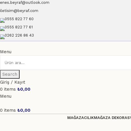
enes.beyraf@outlook.com
iletisim@beyraf.com
0555 822 77 60
0555 822 77 61
0262 226 86 43
Menu
Search
Giriş / Kayıt
0
items
₺
0,00
Menu
0
items
₺
0,00
MAĞAZACILIK
MAĞAZA DEKORASY