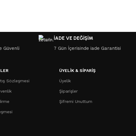
İADE VE DEĞİŞİM
le Güvenli
7 Gün İçerisinde iade Garantisi
LER
ÜYELİK & SİPARİŞ
tış Sözleşmesi
Üyelik
üvenlik
Şiparişler
dirme
Şifremi Unuttum
eşmesi