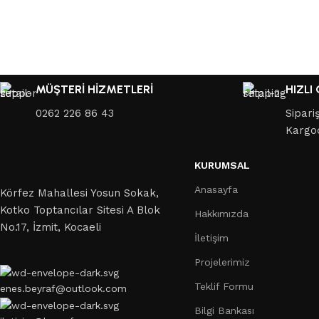
MÜŞTERİ HİZMETLERİ
HIZLI
0262 226 86 43
Sipari
Kargo
KURUMSAL
Anasayfa
Körfez Mahallesi Yosun Sokak,
Kotko Toptancılar Sitesi A Blok
Hakkımızda
No.17, İzmit, Kocaeli
İletişim
Projelerimiz
Teklif Formu
enes.beyraf@outlook.com
Bilgi Bankası