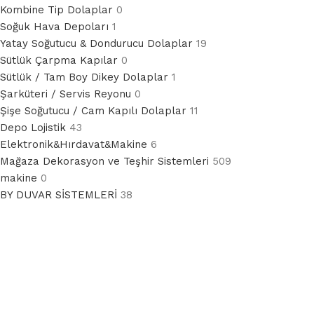
Kombine Tip Dolaplar
0
Soğuk Hava Depoları
1
Yatay Soğutucu & Dondurucu Dolaplar
19
Sütlük Çarpma Kapılar
0
Sütlük / Tam Boy Dikey Dolaplar
1
Şarküteri / Servis Reyonu
0
Şişe Soğutucu / Cam Kapılı Dolaplar
11
Depo Lojistik
43
Elektronik&Hırdavat&Makine
6
Mağaza Dekorasyon ve Teşhir Sistemleri
509
makine
0
BY DUVAR SİSTEMLERİ
38