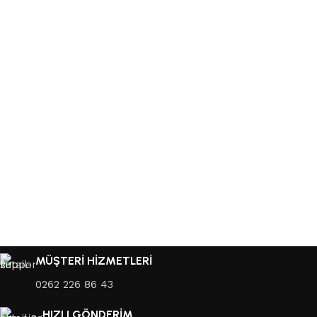
MÜŞTERİ HİZMETLERİ
0262 226 86 43
HIZLI GÖNDERİM