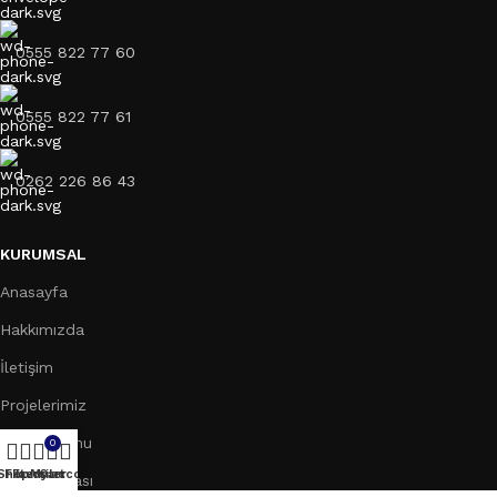
0555 822 77 60
0555 822 77 61
0262 226 86 43
KURUMSAL
Anasayfa
Hakkımızda
İletişim
Projelerimiz
Teklif Formu
0
Shop
Filters
Favoriler
My account
Cart
Bilgi Bankası