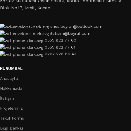
Körfez Mahallesi Yosun Sokak, Kotko Toptancılar Sitesi A
Blok No.17, İzmit, Kocaeli
enes.beyraf@outlook.com
iletisim@beyraf.com
0555 822 77 60
0555 822 77 61
0262 226 86 43
KURUMSAL
Anasayfa
Hakkımızda
İletişim
Projelerimiz
Teklif Formu
Bilgi Bankası