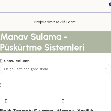
Projelerimiz
Teklif Formu
Manav Sulama -
Püskürtme Sistemleri
Show column
Balık Tezgahı Sulama
Manav, Yeşillik