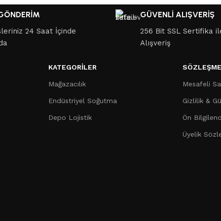
 GÖNDERİM
GÜVENLİ ALIŞVERİŞ
şleriniz 24 Saat İçinde
256 Bit SSL Sertifika i
da
Alışveriş
KATEGORILER
SÖZLEŞME
Mağazacılık
Mesafeli Sa
Endüstriyel Soğutma
Gizlilik & G
Depo Lojistik
Ön Bilgilen
Üyelik Sözl