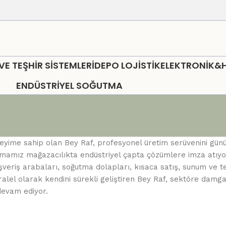
 TEŞHİR SİSTEMLERİ
DEPO LOJİSTİK
ELEKTRONİK&
ENDÜSTRİYEL SOĞUTMA
neyime sahip olan Bey Raf, profesyonel üretim serüvenini gü
mamız mağazacılıkta endüstriyel çapta çözümlere imza atıyor. S
lışveriş arabaları, soğutma dolapları, kısaca satış, sunum ve t
paralel olarak kendini sürekli geliştiren Bey Raf, sektöre damg
devam ediyor.