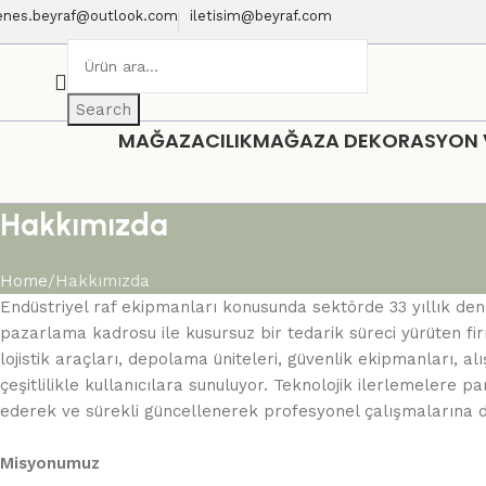
enes.beyraf@outlook.com
iletisim@beyraf.com
Search
MAĞAZACILIK
MAĞAZA DEKORASYON VE
Hakkımızda
Home
Hakkımızda
Endüstriyel raf ekipmanları konusunda sektörde 33 yıllık de
pazarlama kadrosu ile kusursuz bir tedarik süreci yürüten fir
lojistik araçları, depolama üniteleri, güvenlik ekipmanları, a
çeşitlilikle kullanıcılara sunuluyor. Teknolojik ilerlemelere 
ederek ve sürekli güncellenerek profesyonel çalışmalarına 
Misyonumuz