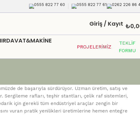
0555 822 77 60
0555 822 77 61
0262 226 86 
Giriş / Kayıt
₺
0,0
HIRDAVAT&MAKİNE
TEKLİF
PROJELERİMİZ
FORMU
nümüzde de başarıyla sürdürüyor. Uzman üretim, satış ve
ergileme rafları, teşhir stantları, çelik raf sistemleri,
edarik için gerekli tüm endüstriyel araçlar zengin bir
asını vuran pratik yenilikleri üretimlerine hemen entegre