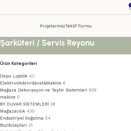
Projelerimiz
Teklif Formu
Şarküteri / Servis Reyonu
Ürün Kategorileri
Depo Lojistik
43
Elektronik&Hırdavat&Makine
6
Mağaza Dekorasyon ve Teşhir Sistemleri
509
makine
0
BY DUVAR SİSTEMLERİ
38
Mağazacılık
430
Endüstriyel Soğutma
54
Buzdolapları
21