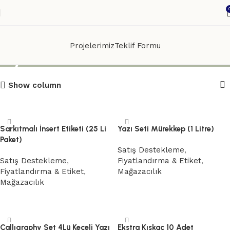
Projelerimiz
Teklif Formu
Fiyatlandırma & Etiket
Show column
Sarkıtmalı İnsert Etiketi (25 Li
Yazı Seti Mürekkep (1 Litre)
Paket)
Satış Destekleme
,
Satış Destekleme
,
Fiyatlandırma & Etiket
,
Fiyatlandırma & Etiket
,
Mağazacılık
Mağazacılık
Devamını oku
Devamını oku
Callıgraphy Set 4Lü Keçeli Yazı
Ekstra Kıskaç 10 Adet