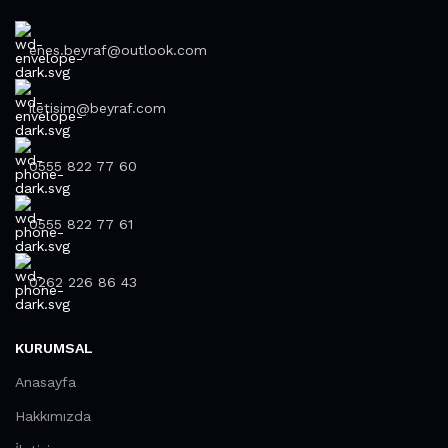
enes.beyraf@outlook.com
iletisim@beyraf.com
0555 822 77 60
0555 822 77 61
0262 226 86 43
KURUMSAL
Anasayfa
Hakkımızda