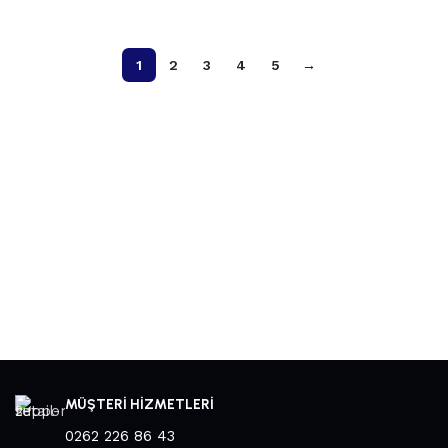
Devamını oku
1
2
3
4
5
→
MÜŞTERİ HİZMETLERİ
0262 226 86 43