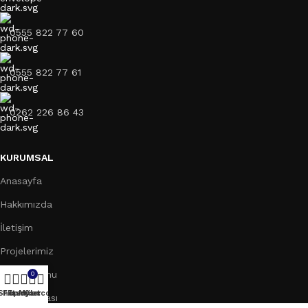
0555 822 77 60
0555 822 77 61
0262 226 86 43
KURUMSAL
Anasayfa
Hakkımızda
İletişim
Projelerimiz
Teklif Formu
0
Shop
Filters
Favoriler
My account
Cart
Bilgi Bankası