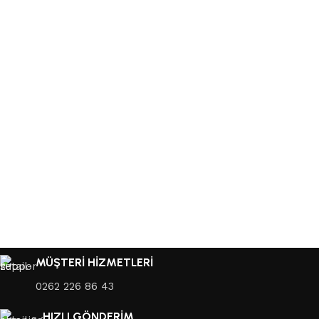
MÜŞTERİ HİZMETLERİ
0262 226 86 43
HIZLI GÖNDERİM