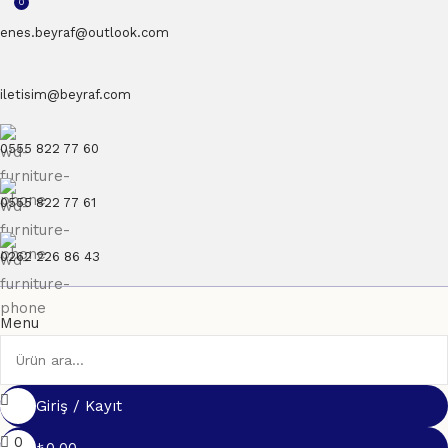
0
enes.beyraf@outlook.com
iletisim@beyraf.com
0555 822 77 60
0555 822 77 61
0262 226 86 43
Menu
Giriş / Kayıt
0