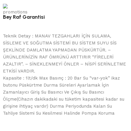
Bey Raf Garantisi
Teknik Detay : MANAV TEZGAHLARI İÇİN SULAMA,
SİSLEME VE SOĞUTMA SİSTEMİ BU SİSTEM SUYU SİS
ŞEKLİNDE DAMLATMA YAPMADAN PÜSKÜRTÜR. –
ÜRÜNLERİNİZİN RAF ÖMRÜNÜ ARTTIRIR “FİRELERİ
AZALTIR”. – SİNEKLENMEYİ ÖNLER – NİSPİ SERİNLETME
ETKİSİ VARDIR.
Kapasite : 1lt/dk Max Basınç : 20 Bar Su “var-yok” ikaz
butonu Püskürtme Durma Süreleri Ayarlamak İçin
Zamanlayıcı Giriş Su Basıncı Ve Çıkış Su Basıncı
Ölçme(Cihazın dakikadaki su tüketim kapasitesi kadar su
girişine ihtiyaç vardır) Durma Periyodunda Kalan Su
Tahliye Sistemi Su Kesilmesi Halinde Pompa Koruma