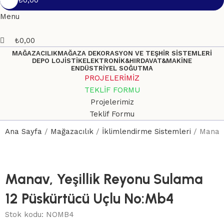
₺
0,00
Menu
₺
0,00
MAĞAZACILIK
MAĞAZA DEKORASYON VE TEŞHİR SİSTEMLERİ
DEPO LOJİSTİK
ELEKTRONİK&HIRDAVAT&MAKİNE
ENDÜSTRİYEL SOĞUTMA
PROJELERİMİZ
TEKLİF FORMU
Projelerimiz
Teklif Formu
Ana Sayfa
Mağazacılık
İklimlendirme Sistemleri
Manav,
Manav, Yeşillik Reyonu Sulama
12 Püskürtücü Uçlu No:Mb4
Stok kodu:
NOMB4