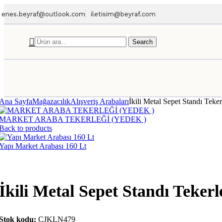
enes.beyraf@outlook.com
iletisim@beyraf.com
Search
TERAZİ
Ana Sayfa
Mağazacılık
Alışveriş Arabaları
İkili Metal Sepet Standı Teker
MARKET ARABA TEKERLEĞİ (YEDEK )
Back to products
Yapı Market Arabası 160 Lt
İkili Metal Sepet Standı Tekerl
Stok kodu:
CJKLN479