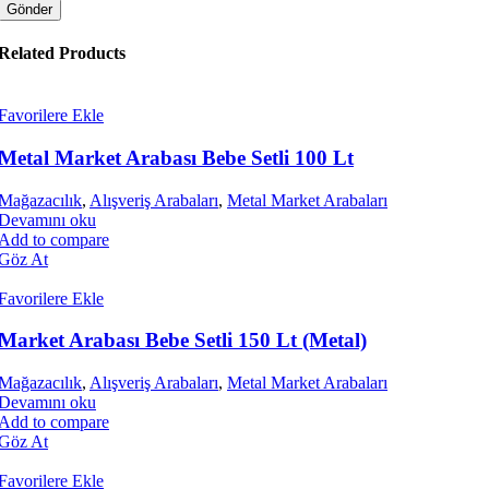
Related Products
Favorilere Ekle
Metal Market Arabası Bebe Setli 100 Lt
Mağazacılık
,
Alışveriş Arabaları
,
Metal Market Arabaları
Devamını oku
ÇELİK KASA
Add to compare
Göz At
Favorilere Ekle
Market Arabası Bebe Setli 150 Lt (Metal)
Mağazacılık
,
Alışveriş Arabaları
,
Metal Market Arabaları
Devamını oku
Add to compare
Göz At
Favorilere Ekle