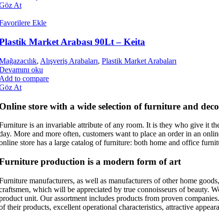
Göz At
Soğutma Sistemleri
Favorilere Ekle
Şarküteri / Servis Reyonu
Plastik Market Arabası 90Lt – Keita
Yatay Soğutucu & Dondurucu Dolaplar
Mağazacılık
,
Alışveriş Arabaları
,
Plastik Market Arabaları
Devamını oku
Şişe Soğutucu / Cam Kapılı Dolaplar
Add to compare
Göz At
Online store with a wide selection of furniture and deco
Sütlük Çarpma Kapılar
Furniture is an invariable attribute of any room. It is they who give it
day. More and more often, customers want to place an order in an online
online store has a large catalog of furniture: both home and office furnit
Furniture production is a modern form of art
Furniture manufacturers, as well as manufacturers of other home goods,
craftsmen, which will be appreciated by true connoisseurs of beauty. 
product unit. Our assortment includes products from proven companies. W
of their products, excellent operational characteristics, attractive appear