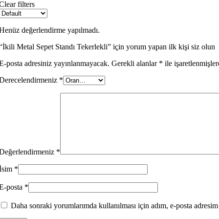
Clear filters
OFİS MOBİLYALARI
Henüz değerlendirme yapılmadı.
“İkili Metal Sepet Standı Tekerlekli” için yorum yapan ilk kişi siz olun
E-posta adresiniz yayınlanmayacak.
Gerekli alanlar
*
ile işaretlenmişler
Derecelendirmeniz
*
Değerlendirmeniz
*
İsim
*
TEMİZLİK VE HİJYEN EKİPMANLARI
E-posta
*
Daha sonraki yorumlarımda kullanılması için adım, e-posta adresim v