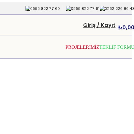
0555 822 77 60
0555 822 77 61
0262 226 86 4
Giriş / Kayıt
₺
0,0
PROJELERİMİZ
TEKLİF FORM