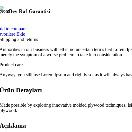
BARKOD SİSTEMLERİ
Bey Raf Garantisi
dd to compare
avorilere Ekle
Shipping and returns
Authorities in our business will tell in no uncertain terms that Lorem Ips
merely the symptom of a worse problem to take into consideration.
Product care
Anyway, you still use Lorem Ipsum and rightly so, as it will always hav
Ürün Detayları
MERDİVENLER
Made possible by exploring innovative molded plywood techniques, Iskos
plywood.
Açıklama