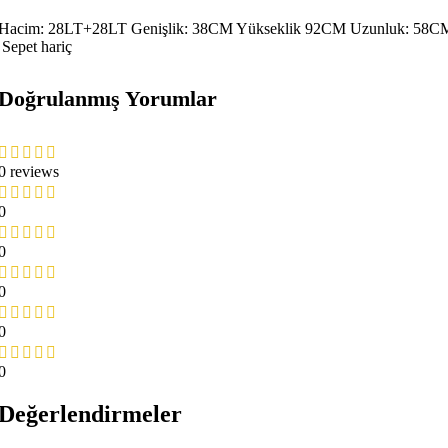
Hacim: 28LT+28LT Genişlik: 38CM Yükseklik 92CM Uzunluk: 58C
Sepet hariç
Doğrulanmış Yorumlar
0 reviews
PARA SAYMA MAKİNESİ
0
0
0
0
0
Değerlendirmeler