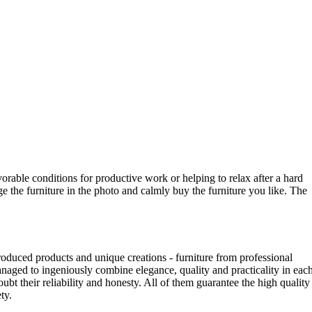
vorable conditions for productive work or helping to relax after a hard
e the furniture in the photo and calmly buy the furniture you like. The
oduced products and unique creations - furniture from professional
aged to ingeniously combine elegance, quality and practicality in eac
t their reliability and honesty. All of them guarantee the high quality
ty.