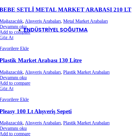
BEBE SETLİ METAL MARKET ARABASI 210 LT
TRANSPALET
Mağazacılık
,
Alışveriş Arabaları
,
Metal Market Arabaları
Devamını oku
ENDÜSTRİYEL SOĞUTMA
Add to compare
Göz At
Buzdolapları
Favorilere Ekle
Servis Reyonları
Tam Boy Dikey Dolaplar
Plastik Market Arabası 130 Litre
Yarım Boy Dikey Dolaplar
Dikey Cam Kapılı Dolaplar
Mağazacılık
,
Alışveriş Arabaları
,
Plastik Market Arabaları
Havuz Tipi Dolaplar
Devamını oku
Kombine Tip Dolaplar
Add to compare
Göz At
Sütlük / Tam Boy Dikey Dolaplar
Favorilere Ekle
Pleasy 100 Lt Alışveriş Sepeti
Soğuk Hava Depoları
Mağazacılık
,
Alışveriş Arabaları
,
Plastik Market Arabaları
Devamını oku
Add to compare