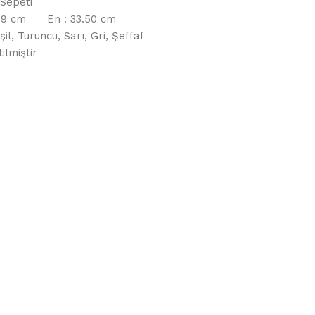
 Sepeti
 49 cm En : 33.50 cm
il, Turuncu, Sarı, Gri, Şeffaf
lmiştir