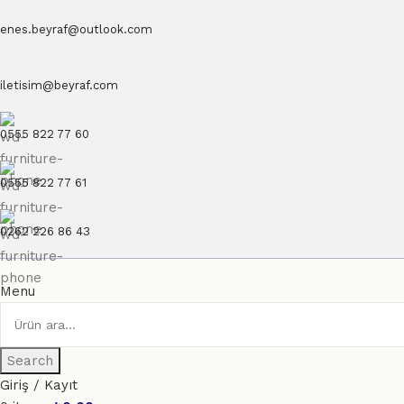
enes.beyraf@outlook.com
iletisim@beyraf.com
0555 822 77 60
0555 822 77 61
0262 226 86 43
Menu
Search
Giriş / Kayıt