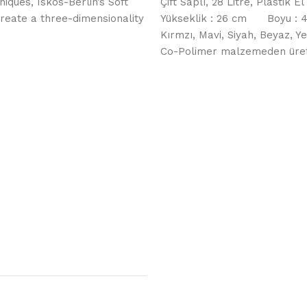
ques, Iskos-Berlin’s Soft
Çift Saplı, 28 Litre, Plastik El
reate a three-dimensionality
Yükseklik : 26 cm Boyu :
Kırmzı, Mavi, Siyah, Beyaz, Yeş
Co-Polimer malzemeden üreti