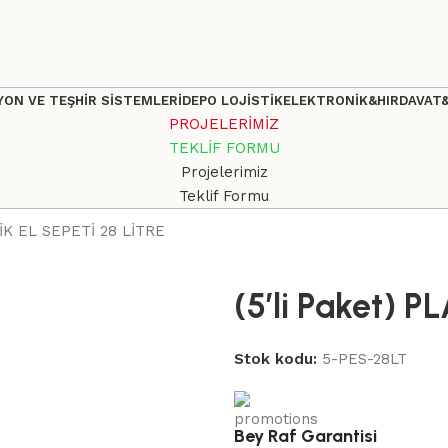
ON VE TEŞHİR SİSTEMLERİ
DEPO LOJİSTİK
ELEKTRONİK&HIRDAVAT
PROJELERİMİZ
TEKLİF FORMU
Projelerimiz
Teklif Formu
TİK EL SEPETİ 28 LİTRE
(5’li Paket) 
Stok kodu:
5-PES-28LT
Bey Raf Garantisi