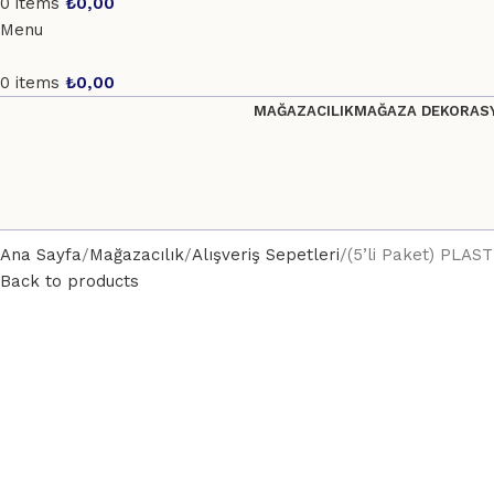
0
items
₺
0,00
Menu
0
items
₺
0,00
MAĞAZACILIK
MAĞAZA DEKORASY
Ana Sayfa
Mağazacılık
Alışveriş Sepetleri
(5’li Paket) PLAS
Back to products