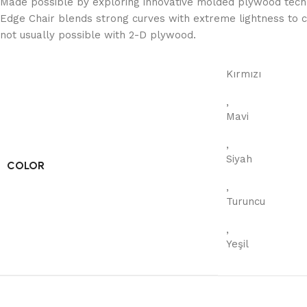
Made possible by exploring innovative molded plywood techni
Edge Chair blends strong curves with extreme lightness to c
not usually possible with 2-D plywood.
Kırmızı
,
Mavi
,
Siyah
COLOR
,
Turuncu
,
Yeşil