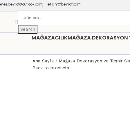
enes.beyraf@outlook.com
iletisim@beyraf.com
Search
MAĞAZACILIK
MAĞAZA DEKORASYON VE
Ana Sayfa
Mağaza Dekorasyon ve Teşhir Si
Back to products