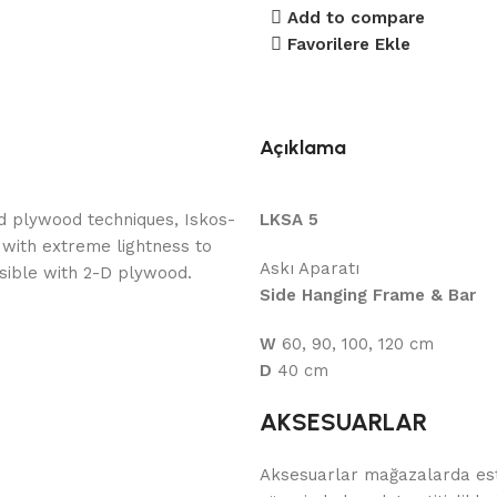
Add to compare
Favorilere Ekle
Açıklama
d plywood techniques, Iskos-
LKSA 5
 with extreme lightness to
Askı Aparatı
ssible with 2-D plywood.
Side Hanging Frame & Bar
W
60, 90, 100, 120 cm
D
40 cm
AKSESUARLAR
Aksesuarlar mağazalarda este