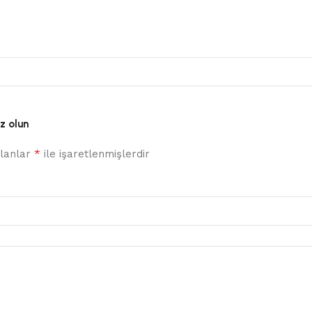
iz olun
*
alanlar
ile işaretlenmişlerdir