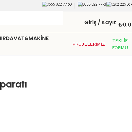
0555 822 77 60
0555 822 77 61
0262 226 86 
Giriş / Kayıt
₺
0,0
HIRDAVAT&MAKİNE
TEKLİF
PROJELERİMİZ
FORMU
paratı