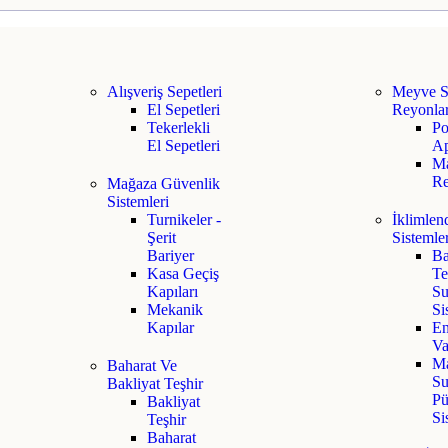
Alışveriş Sepetleri
Meyve S
El Sepetleri
Reyonlar
Tekerlekli
Po
El Sepetleri
Ap
M
Re
Mağaza Güvenlik
Sistemleri
Turnikeler -
İklimlen
Şerit
Sistemle
Bariyer
Ba
Kasa Geçiş
Te
Kapıları
Su
Mekanik
Si
Kapılar
En
Va
M
Baharat Ve
Su
Bakliyat Teşhir
Pü
Bakliyat
Si
Teşhir
Baharat