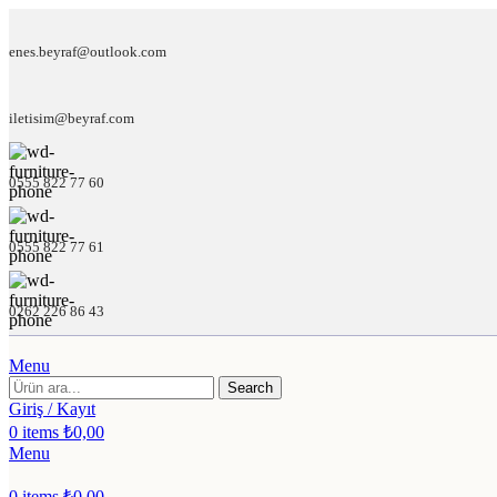
enes.beyraf@outlook.com
iletisim@beyraf.com
0555 822 77 60
0555 822 77 61
0262 226 86 43
Menu
Search
Giriş / Kayıt
0
items
₺
0,00
Menu
0
items
₺
0,00