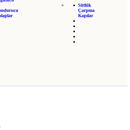
Sütlük
ondurucu
Çarpma
laplar
Kapılar
ı