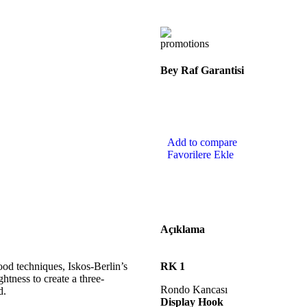
Bey Raf Garantisi
Add to compare
Favorilere Ekle
Açıklama
od techniques, Iskos-Berlin’s
RK 1
htness to create a three-
Rondo Kancası
d.
Display Hook