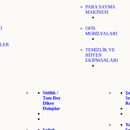
PARA SAYMA
MAKİNESİ
İ
OFİS
MOBİLYALARI
LER
TEMİZLİK VE
HİJYEN
EKİPMANLARI
Sütlük /
Şa
Tam Boy
Se
Dikey
R
Dolaplar
Ya
Soğuk
S