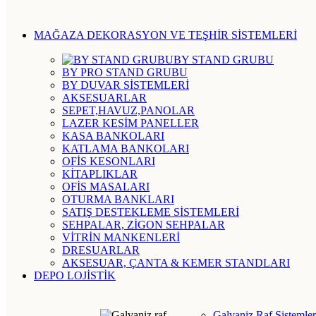
MAĞAZA DEKORASYON VE TEŞHİR SİSTEMLERİ
BY STAND GRUBU
BY PRO STAND GRUBU
BY DUVAR SİSTEMLERİ
AKSESUARLAR
SEPET,HAVUZ,PANOLAR
LAZER KESİM PANELLER
KASA BANKOLARI
KATLAMA BANKOLARI
OFİS KESONLARI
KİTAPLIKLAR
OFİS MASALARI
OTURMA BANKLARI
SATIŞ DESTEKLEME SİSTEMLERİ
SEHPALAR, ZİGON SEHPALAR
VİTRİN MANKENLERİ
DRESUARLAR
AKSESUAR, ÇANTA & KEMER STANDLARI
DEPO LOJİSTİK
Galvaniz Raf Sistemler