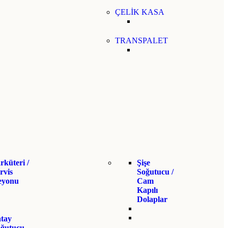
ÇELİK KASA
TRANSPALET
rküteri /
Şişe
rvis
Soğutucu /
eyonu
Cam
Kapılı
Dolaplar
tay
oğutucu