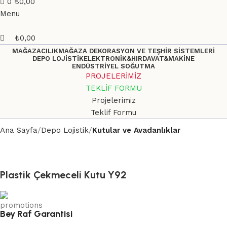
0
₺
0,00
Menu
₺
0,00
MAĞAZACILIK
MAĞAZA DEKORASYON VE TEŞHİR SİSTEMLERİ
DEPO LOJİSTİK
ELEKTRONİK&HIRDAVAT&MAKİNE
ENDÜSTRİYEL SOĞUTMA
PROJELERİMİZ
TEKLİF FORMU
Projelerimiz
Teklif Formu
Ana Sayfa
Depo Lojistik
Kutular ve Avadanlıklar
Plastik Çekmeceli Kutu Y92
Bey Raf Garantisi