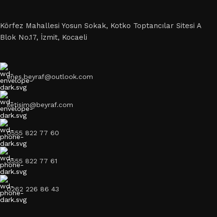
Körfez Mahallesi Yosun Sokak, Kotko Toptancılar Sitesi A
Blok No.17, İzmit, Kocaeli
enes.beyraf@outlook.com
iletisim@beyraf.com
0555 822 77 60
0555 822 77 61
0262 226 86 43