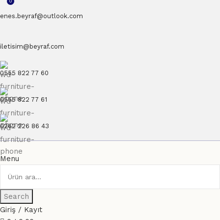
0
enes.beyraf@outlook.com
iletisim@beyraf.com
0555 822 77 60
0555 822 77 61
0262 226 86 43
Menu
Search
Giriş / Kayıt