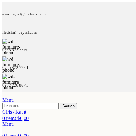
enes.beyraf@outlook.com
iletisim@beyraf.com
0555 822 77 60
0555 822 77 61
0262 226 86 43
Menu
Search
Giriş / Kayıt
0
items
₺
0,00
Menu
0
items
₺
0,00