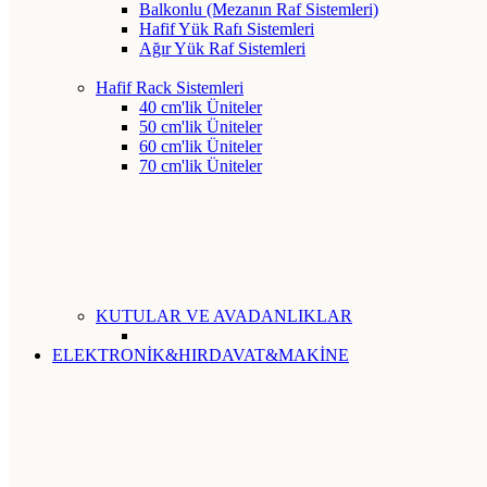
Balkonlu (Mezanın Raf Sistemleri)
Hafif Yük Rafı Sistemleri
Ağır Yük Raf Sistemleri
Hafif Rack Sistemleri
40 cm'lik Üniteler
50 cm'lik Üniteler
60 cm'lik Üniteler
70 cm'lik Üniteler
KUTULAR VE AVADANLIKLAR
ELEKTRONİK&HIRDAVAT&MAKİNE