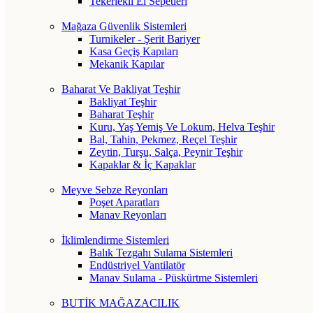
Tekerlekli El Sepetleri
Mağaza Güvenlik Sistemleri
Turnikeler - Şerit Bariyer
Kasa Geçiş Kapıları
Mekanik Kapılar
Baharat Ve Bakliyat Teşhir
Bakliyat Teşhir
Baharat Teşhir
Kuru, Yaş Yemiş Ve Lokum, Helva Teşhir
Bal, Tahin, Pekmez, Reçel Teşhir
Zeytin, Turşu, Salça, Peynir Teşhir
Kapaklar & İç Kapaklar
Meyve Sebze Reyonları
Poşet Aparatları
Manav Reyonları
İklimlendirme Sistemleri
Balık Tezgahı Sulama Sistemleri
Endüstriyel Vantilatör
Manav Sulama - Püskürtme Sistemleri
BUTİK MAĞAZACILIK