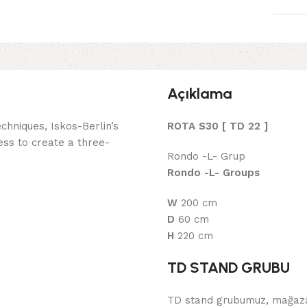
Açıklama
hniques, Iskos-Berlin’s
ROTA S30 [ TD 22 ]
ess to create a three-
Rondo -L- Grup
Rondo -L- Groups
W
200 cm
D
60 cm
H
220 cm
TD STAND GRUBU
TD stand grubumuz, mağazal