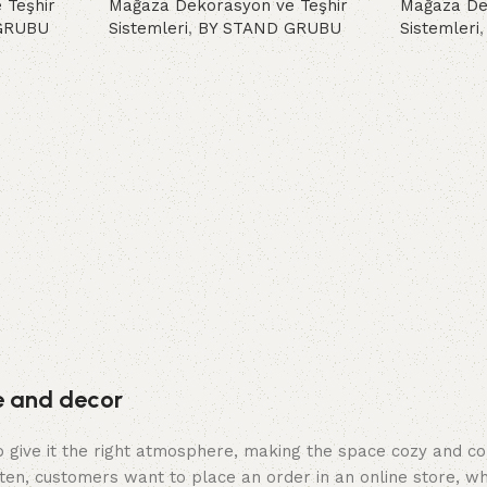
 Teşhir
Mağaza Dekorasyon ve Teşhir
Mağaza De
GRUBU
Sistemleri
,
BY STAND GRUBU
Sistemleri
Devamını oku
Devamını 
re and decor
who give it the right atmosphere, making the space cozy and c
ten, customers want to place an order in an online store, wh