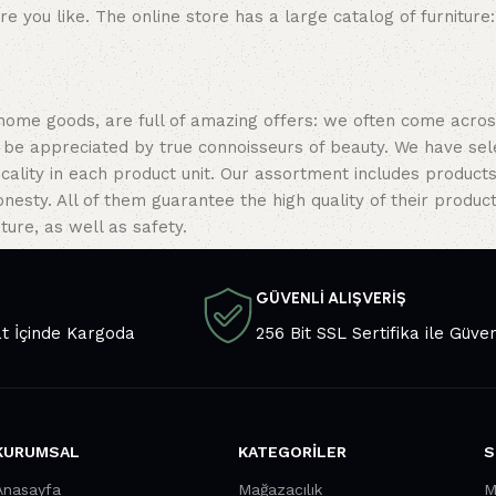
re you like. The online store has a large catalog of furniture
 home goods, are full of amazing offers: we often come acr
ill be appreciated by true connoisseurs of beauty. We have 
icality in each product unit. Our assortment includes produ
onesty. All of them guarantee the high quality of their product
ture, as well as safety.
GÜVENLİ ALIŞVERİŞ
at İçinde Kargoda
256 Bit SSL Sertifika ile Güven
KURUMSAL
KATEGORILER
S
Anasayfa
Mağazacılık
M