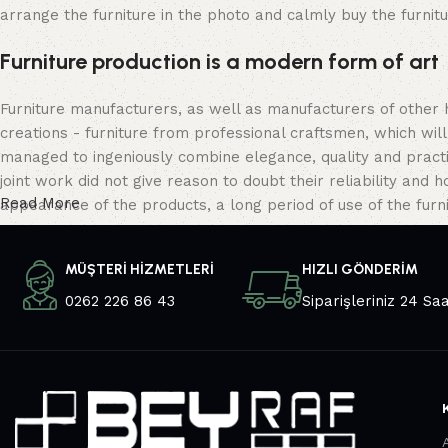
arrange the furniture in the photo and calmly buy the furnitu
Furniture production is a modern form of art
Furniture manufacturers, as well as manufacturers of other
creations - furniture from professional craftsmen, which w
managed to ingeniously combine elegance, quality and pract
joint work did not give reason to doubt their reliability and h
Read More
appearance of the products, a long period of use of the furni
MÜŞTERİ HİZMETLERİ
HIZLI GÖNDERİM
0262 226 86 43
Siparişleriniz 24 Sa