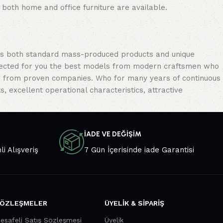
: both home and office furniture are available.
oss both standard mass-produced products and unique
selected for you the best models from modern craftsmen who
cts from proven companies. Who for many years of continuous
s, excellent operational characteristics, attractive
İADE VE DEĞİŞİM
li Alışveriş
7 Gün İçerisinde iade Garantisi
ÖZLEŞMELER
ÜYELİK & SİPARİŞ
esafeli Satış Sözleşmesi
Üyelik