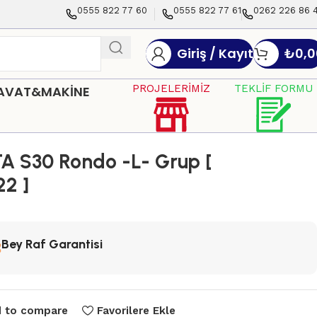
0555 822 77 60
0555 822 77 61
0262 226 86 
Giriş / Kayıt
₺
0,0
PROJELERİMİZ
TEKLİF FORMU
DAVAT&MAKİNE
A S30 Rondo -L- Grup [
22 ]
Bey Raf Garantisi
 to compare
Favorilere Ekle