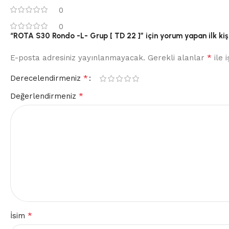
0
0
“ROTA S30 Rondo -L- Grup [ TD 22 ]” için yorum yapan ilk kişi
*
E-posta adresiniz yayınlanmayacak.
Gerekli alanlar
ile 
*
Derecelendirmeniz
*
Değerlendirmeniz
*
İsim