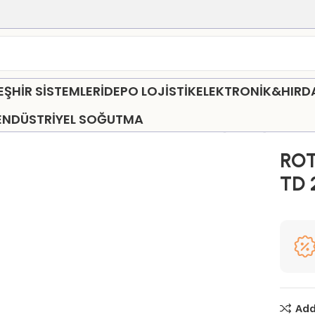
HİR SİSTEMLERİ
DEPO LOJİSTİK
ELEKTRONİK&HIR
ENDÜSTRİYEL SOĞUTMA
O STAND GRUBU
ROTA S30 Rondo -L- Grup [ TD 22 ]
ROT
TD 
Add