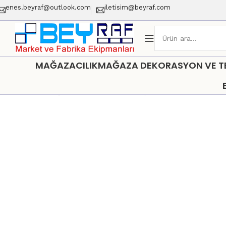
enes.beyraf@outlook.com
iletisim@beyraf.com
MAĞAZACILIK
MAĞAZA DEKORASYON VE TEŞ
Ana Sayfa
Mağaza Dekorasyon ve Teşhir Sistemleri
BY PR