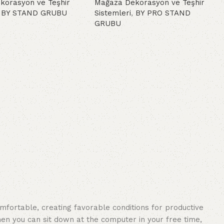
korasyon ve Teşhir
Mağaza Dekorasyon ve Teşhir
,
BY STAND GRUBU
Sistemleri
,
BY PRO STAND
GRUBU
oku
Devamını oku
omfortable, creating favorable conditions for productive
en you can sit down at the computer in your free time,