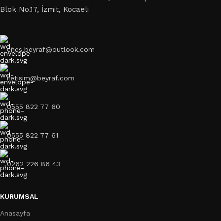
Blok No.17, İzmit, Kocaeli
enes.beyraf@outlook.com
iletisim@beyraf.com
0555 822 77 60
0555 822 77 61
0262 226 86 43
KURUMSAL
Anasayfa