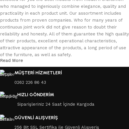
who managed to ingeniously combine elegance, quality and
practicality in each product unit. Our assortment includes
products from proven companies. Who for many years of
continuous joint work did not give reason to doubt their
reliability and honesty. All of them guarantee the high quality
of their products, excellent operational characteristics,
attractive appearance of the products, a long period of use
of the furniture, as well as safety.
Read More
MÜŞTERİ HİZMETLERİ
0262 226 86 43
HIZLI GÖNDERİM
Siparişleriniz 24 Saat İçinde Kargoda
GÜVENLİ ALIŞVERİŞ
256 Bit SSL Sertifika ile Güvenli Alışveriş