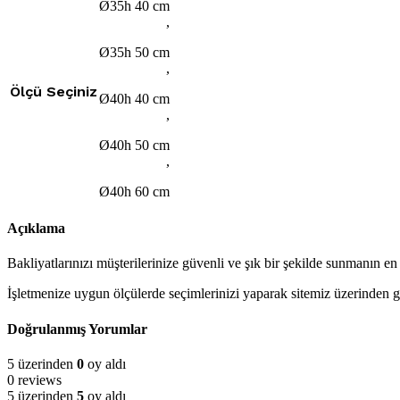
Ø35h 40 cm
,
Ø35h 50 cm
,
Ölçü Seçiniz
Ø40h 40 cm
,
Ø40h 50 cm
,
PARA SAYMA MAKİNESİ
Ø40h 60 cm
Açıklama
Bakliyatlarınızı müşterilerinize güvenli ve şık bir şekilde sunmanın e
İşletmenize uygun ölçülerde seçimlerinizi yaparak sitemiz üzerinden güv
Doğrulanmış Yorumlar
5 üzerinden
0
oy aldı
0 reviews
5 üzerinden
5
oy aldı