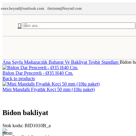
enes.beyraf@outlook.com
iletisim@beyraf.com
TERAZİ
Ana Sayfa
Mağazacılık
Baharat Ve Bakliyat Teşhir Standları
Bidon ba
Bidon Dar Pencereli - Ø35 H40 Cm.
Back to products
Mini Mandallı Fiyatlık Keçi 50 mm (10lu paket)
Bidon bakliyat
Stok kodu:
BID1010B_a