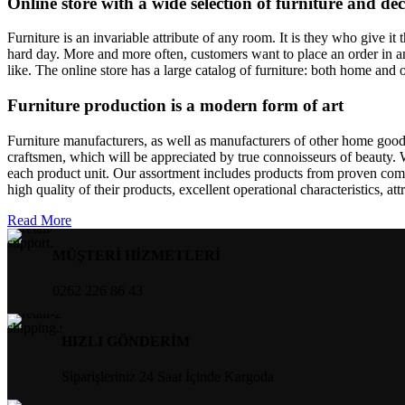
Online store with a wide selection of furniture and de
Furniture is an invariable attribute of any room. It is they who give i
hard day. More and more often, customers want to place an order in an
like. The online store has a large catalog of furniture: both home and o
Furniture production is a modern form of art
Furniture manufacturers, as well as manufacturers of other home goods
craftsmen, which will be appreciated by true connoisseurs of beauty.
each product unit. Our assortment includes products from proven compa
high quality of their products, excellent operational characteristics, at
Read More
MÜŞTERİ HİZMETLERİ
0262 226 86 43
HIZLI GÖNDERİM
Siparişleriniz 24 Saat İçinde Kargoda