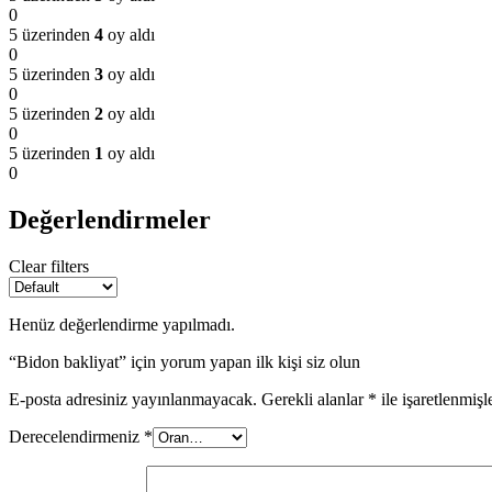
0
5 üzerinden
4
oy aldı
OFİS MOBİLYALARI
0
5 üzerinden
3
oy aldı
0
5 üzerinden
2
oy aldı
0
5 üzerinden
1
oy aldı
0
Değerlendirmeler
Clear filters
Henüz değerlendirme yapılmadı.
“Bidon bakliyat” için yorum yapan ilk kişi siz olun
TEMİZLİK VE HİJYEN EKİPMANLARI
E-posta adresiniz yayınlanmayacak.
Gerekli alanlar
*
ile işaretlenmişl
Derecelendirmeniz
*