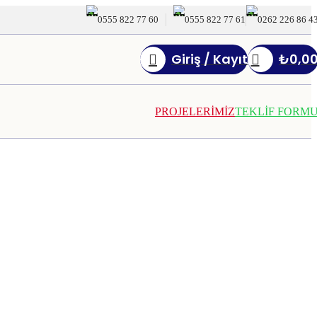
0555 822 77 60
0555 822 77 61
0262 226 86 4
Giriş / Kayıt
₺
0,0
PROJELERİMİZ
TEKLİF FORM