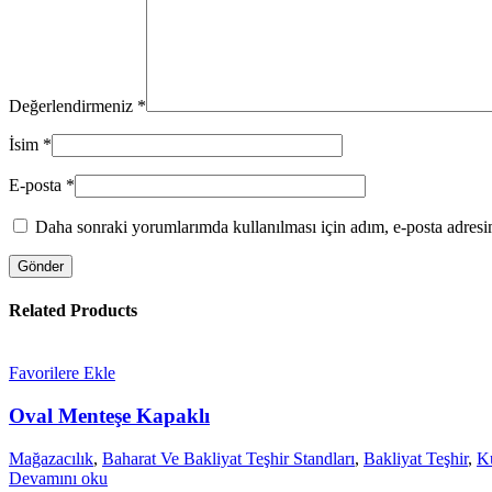
Değerlendirmeniz
*
İsim
*
E-posta
*
ÇELİK KASA
Daha sonraki yorumlarımda kullanılması için adım, e-posta adresim
Related Products
Favorilere Ekle
Oval Menteşe Kapaklı
Mağazacılık
,
Baharat Ve Bakliyat Teşhir Standları
,
Bakliyat Teşhir
,
K
Devamını oku