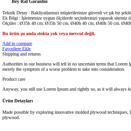
Bey Raf Garantisi
BARKOD SİSTEMLERİ
Teknik Detay : Bakliyatlarınızı müşterilerinize güvenli ve şık bir şe
Ek Bilgi : İşletmenize uygun ölçülerde seçimlerinizi yaparak sitemiz üz
Ölçüler : Ø35h 40 cm. Ø35h 50 cm. Ø40h 40 cm. Ø40h 50 cm. Ø40
Bu ürün şu anda stokta yok veya mevcut değil.
Add to compare
Favorilere Ekle
Shipping and returns
Authorities in our business will tell in no uncertain terms that Lorem I
merely the symptom of a worse problem to take into consideration.
Product care
Anyway, you still use Lorem Ipsum and rightly so, as it will always ha
MERDİVENLER
Ürün Detayları
Made possible by exploring innovative molded plywood techniques, Isk
plywood.