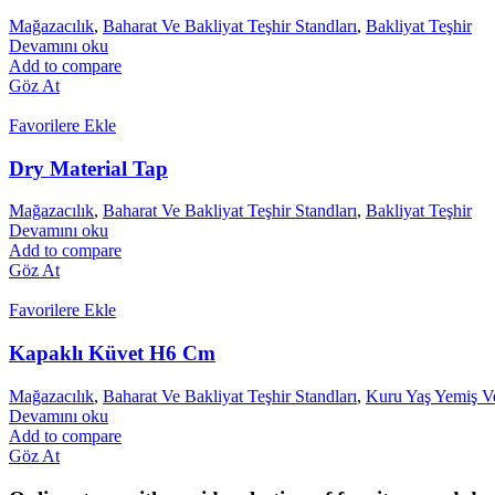
Soğutma Sistemleri
Mağazacılık
,
Baharat Ve Bakliyat Teşhir Standları
,
Bakliyat Teşhir
Devamını oku
Şarküteri / Servis Reyonu
Add to compare
Göz At
Favorilere Ekle
Yatay Soğutucu & Dondurucu Dolaplar
Dry Material Tap
Şişe Soğutucu / Cam Kapılı Dolaplar
Mağazacılık
,
Baharat Ve Bakliyat Teşhir Standları
,
Bakliyat Teşhir
Devamını oku
Add to compare
Sütlük Çarpma Kapılar
Göz At
Favorilere Ekle
Kapaklı Küvet H6 Cm
Mağazacılık
,
Baharat Ve Bakliyat Teşhir Standları
,
Kuru Yaş Yemiş V
Devamını oku
Add to compare
Göz At