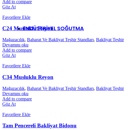
Add to compare
Göz At
TRANSPALET
Favorilere Ekle
ENDÜSTRİYEL SOĞUTMA
C24 Musluklu Reyon
Mağazacılık
,
Baharat Ve Bakliyat Teşhir Standları
,
Bakliyat Teşhir
Devamını oku
Buzdolapları
Add to compare
Servis Reyonları
Göz At
Tam Boy Dikey Dolaplar
Yarım Boy Dikey Dolaplar
Favorilere Ekle
Dikey Cam Kapılı Dolaplar
Havuz Tipi Dolaplar
Kombine Tip Dolaplar
C34 Musluklu Reyon
Mağazacılık
,
Baharat Ve Bakliyat Teşhir Standları
,
Bakliyat Teşhir
Sütlük / Tam Boy Dikey Dolaplar
Devamını oku
Add to compare
Göz At
Soğuk Hava Depoları
Favorilere Ekle
Tam Pencereli Bakliyat Bidonu