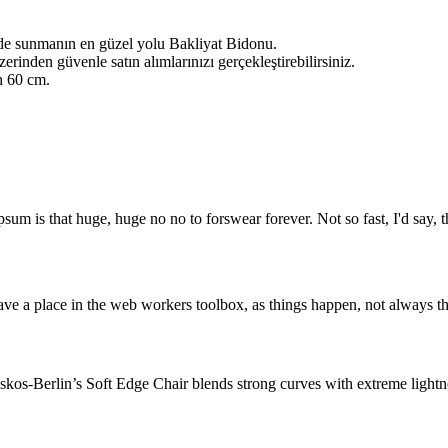
kilde sunmanın en güzel yolu Bakliyat Bidonu.
erinden güvenle satın alımlarınızı gerçekleştirebilirsiniz.
h 60 cm.
psum is that huge, huge no no to forswear forever. Not so fast, I'd say, t
ve a place in the web workers toolbox, as things happen, not always the
os-Berlin’s Soft Edge Chair blends strong curves with extreme lightnes