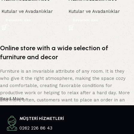
Kutular ve Avadanlıklar
Kutular ve Avadanlıklar
Devamını oku
Devamını oku
Online store with a wide selection of
furniture and decor
Furniture is an invariable attribute of any room. It is they
who give it the right atmosphere, making the space cozy
and comfortable, creating favorable conditions for
productive work or helping to relax after a hard day. More
Read More
and more often, customers want to place an order in an
online store, when you can sit down at the computer in your
free time, arrange the furniture in the photo and calmly buy
MÜŞTERİ HİZMETLERİ
the furniture you like. The online store has a large catalog
0262 226 86 43
of furniture: both home and office furniture are available.