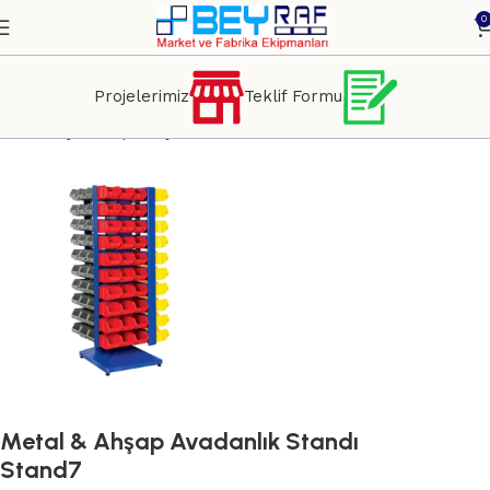
0
Projelerimiz
Teklif Formu
Ana Sayfa
Depo Lojistik
Kutular ve Avadanlıklar
Metal & Ahşap Avadanlık Standı
Stand7