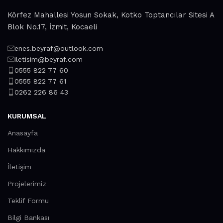
Körfez Mahallesi Yosun Sokak, Kotko Toptancılar Sitesi A
Blok No.17, İzmit, Kocaeli
enes.beyraf@outlook.com
iletisim@beyraf.com
0555 822 77 60
0555 822 77 61
0262 226 86 43
KURUMSAL
Anasayfa
Hakkımızda
İletişim
Projelerimiz
Teklif Formu
Bilgi Bankası