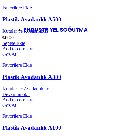
Favorilere Ekle
TRANSPALET
Plastik Avadanlık A500
ENDÜSTRİYEL SOĞUTMA
Kutular ve Avadanlıklar
₺
0,00
Sepete Ekle
Buzdolapları
Add to compare
Servis Reyonları
Göz At
Tam Boy Dikey Dolaplar
Yarım Boy Dikey Dolaplar
Favorilere Ekle
Dikey Cam Kapılı Dolaplar
Havuz Tipi Dolaplar
Plastik Avadanlık A300
Kombine Tip Dolaplar
Kutular ve Avadanlıklar
Devamını oku
Sütlük / Tam Boy Dikey Dolaplar
Add to compare
Göz At
Favorilere Ekle
Soğuk Hava Depoları
Plastik Avadanlık A100