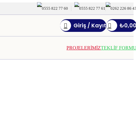
0555 822 77 60
0555 822 77 61
0262 226 86 4
Giriş / Kayıt
₺
0,0
PROJELERİMİZ
TEKLİF FORM