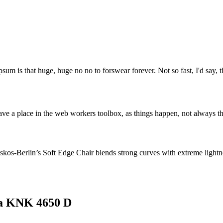
psum is that huge, huge no no to forswear forever. Not so fast, I'd say, t
ve a place in the web workers toolbox, as things happen, not always the
os-Berlin’s Soft Edge Chair blends strong curves with extreme lightnes
asa KNK 4650 D