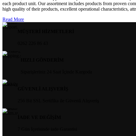
each product unit. Our assortment includes products from proven compa
high quality of their products, excellent operational characteristics, at
Read More
MÜŞTERİ HİZMETLERİ
0262 226 86 43
HIZLI GÖNDERİM
Siparişleriniz 24 Saat İçinde Kargoda
GÜVENLİ ALIŞVERİŞ
256 Bit SSL Sertifika ile Güvenli Alışveriş
İADE VE DEĞİŞİM
7 Gün İçerisinde iade Garantisi