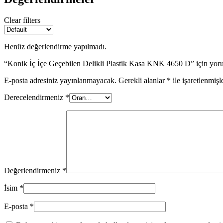
Clear filters
OFİS MOBİLYALARI
Henüz değerlendirme yapılmadı.
“Konik İç İçe Geçebilen Delikli Plastik Kasa KNK 4650 D” için yorum
E-posta adresiniz yayınlanmayacak.
Gerekli alanlar
*
ile işaretlenmişl
Derecelendirmeniz
*
Değerlendirmeniz
*
TEMİZLİK VE HİJYEN EKİPMANLARI
İsim
*
E-posta
*