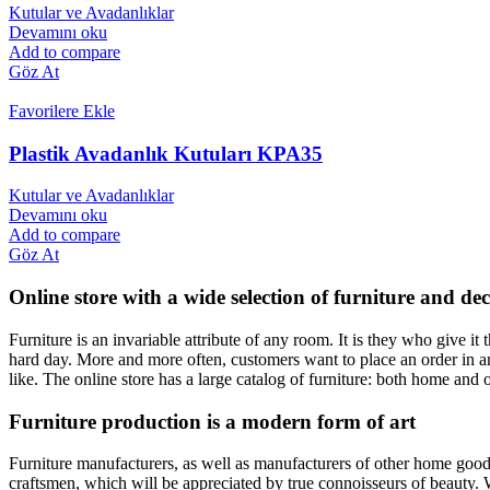
Kutular ve Avadanlıklar
Soğutma Sistemleri
Devamını oku
Add to compare
Şarküteri / Servis Reyonu
Göz At
Favorilere Ekle
Yatay Soğutucu & Dondurucu Dolaplar
Plastik Avadanlık Kutuları KPA35
Şişe Soğutucu / Cam Kapılı Dolaplar
Kutular ve Avadanlıklar
Devamını oku
Add to compare
Sütlük Çarpma Kapılar
Göz At
Online store with a wide selection of furniture and de
Furniture is an invariable attribute of any room. It is they who give i
hard day. More and more often, customers want to place an order in an
like. The online store has a large catalog of furniture: both home and o
Furniture production is a modern form of art
Furniture manufacturers, as well as manufacturers of other home goods
craftsmen, which will be appreciated by true connoisseurs of beauty.