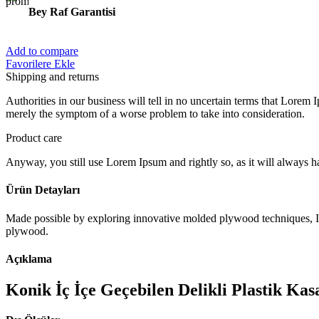
Bey Raf Garantisi
BARKOD SİSTEMLERİ
Add to compare
Favorilere Ekle
Shipping and returns
Authorities in our business will tell in no uncertain terms that Lorem I
merely the symptom of a worse problem to take into consideration.
Product care
Anyway, you still use Lorem Ipsum and rightly so, as it will always ha
Ürün Detayları
Made possible by exploring innovative molded plywood techniques, Isk
plywood.
MERDİVENLER
Açıklama
Konik İç İçe Geçebilen Delikli Plastik K