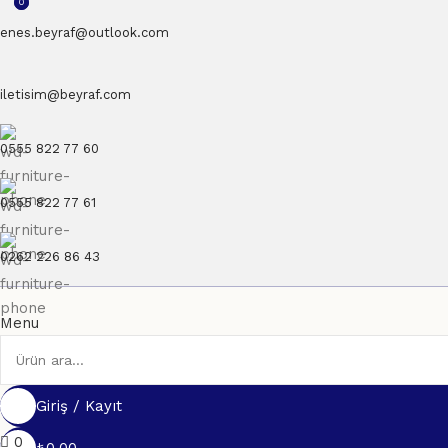
0
0
enes.beyraf@outlook.com
iletisim@beyraf.com
0555 822 77 60
0555 822 77 61
0262 226 86 43
Menu
Giriş / Kayıt
0