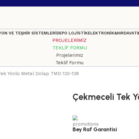
ON VE TEŞHİR SİSTEMLERİ
DEPO LOJİSTİK
ELEKTRONİK&HIRDAVAT
PROJELERİMİZ
TEKLİF FORMU
Projelerimiz
Teklif Formu
Tek Yönlü Metal Dolap TMD 120-128
Çekmeceli Tek Y
Bey Raf Garantisi