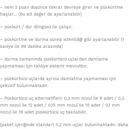
– nem 2 puan düşünce tekrar devreye girer ve püskürtme
başlar… (bu alt değer de ayarlanabilir)
– püskürt / dur döngüsü ile çalışır.
– püskürtme ve durma süresi istenildiği gibi ayarlanabilir (1
saniye ile 99 dakika arasında)
– durma zamanında püskürtücü uçlardan damlama
yapmaması için tahliye sistemi mevcuttur.
– püskürtücü uçlarda ayrıca damlatma yapmaması için
çekvalf bulunmaktadır.
– Püskürtücü uç alternatifleri: 0,3 mm nozul ile 8 adet / 0,2
mm nozul ile 12 adet / 0,15 mm nozul ile 15 adet / 0,1 mm
nozul ile 18 adet püskürtücü uç takılabilir.
(paket içeriğinde standart 0,2 mm uçlar bulunmaktadır. daha