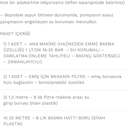
ince bir püskürtme istiyorsanız lütfen siparişinizde belirtiniz)
– depodaki suyun bitmesi durumunda, pompanın susuz
çalışmasını engelleyen su koruması mevcuttur.
PAKET İÇERİĞİ
1) 1 ADET – ANA MAKİNE (HAZNEDEN EMME BASMA
ÖZELLİĞİ) 1 LT/DK 16-20 BAR – SU KORUMALI –
DAMLATMA ÖNLEME TAHLİYELİ – BASINÇ GÖSTERGELİ
– ZAMANLAYICILI)
2) 1 ADET – EMİŞ İÇİN MEKANİK FİLTRE – emiş borusuna
hızlı bağlantılı – temizlenebilir özellikli
3) 1,5 metre – 8 lik filtre-makine arası su
girişi borusu (mavi plastik)
4) 20 METRE – 8 LİK BASMA HATTI BORU (SİYAH
PLASTİK)