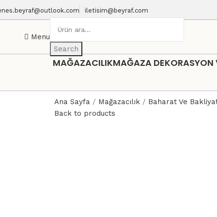
enes.beyraf@outlook.com
iletisim@beyraf.com
Menu
Search
MAĞAZACILIK
MAĞAZA DEKORASYON VE
Ana Sayfa
Mağazacılık
Baharat Ve Bakliya
Back to products