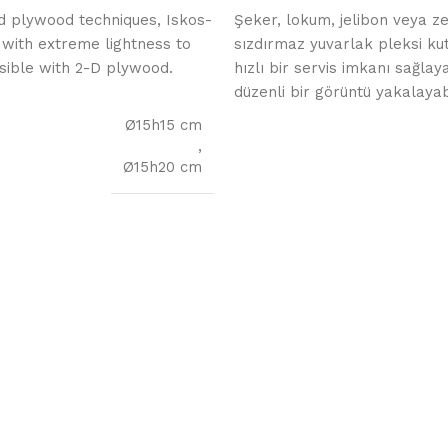
d plywood techniques, Iskos-
Şeker, lokum, jelibon veya zey
 with extreme lightness to
sızdırmaz yuvarlak pleksi kut
ssible with 2-D plywood.
hızlı bir servis imkanı sağlay
düzenli bir görüntü yakalayabi
Ø15h15 cm
,
Ø15h20 cm