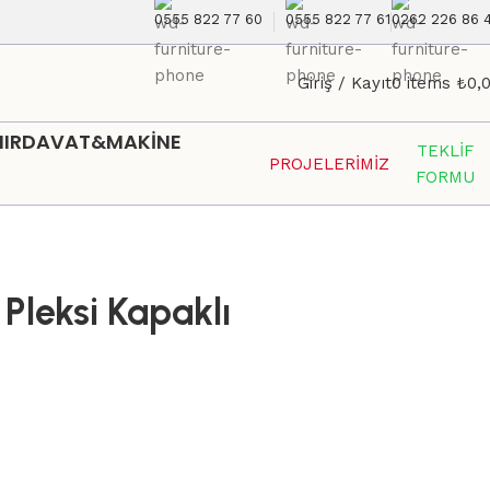
0555 822 77 60
0555 822 77 61
0262 226 86 
Giriş / Kayıt
0
items
₺
0,
HIRDAVAT&MAKİNE
TEKLİF
PROJELERİMİZ
FORMU
Pleksi Kapaklı