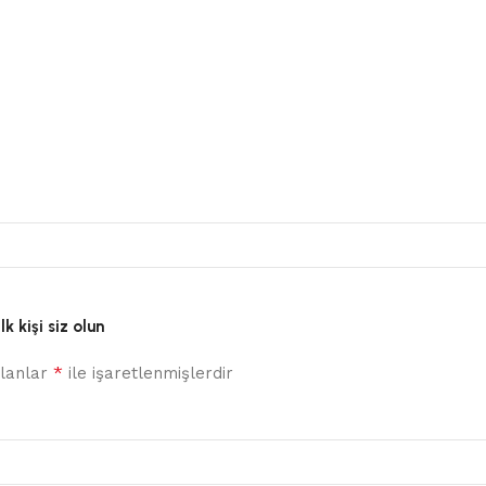
k kişi siz olun
*
alanlar
ile işaretlenmişlerdir