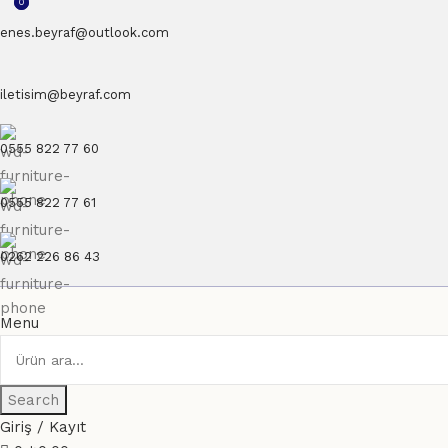
0
0
enes.beyraf@outlook.com
iletisim@beyraf.com
0555 822 77 60
0555 822 77 61
0262 226 86 43
Menu
Search
Giriş / Kayıt