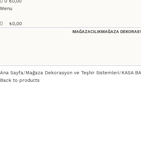
0
₺
0,00
Menu
₺
0,00
MAĞAZACILIK
MAĞAZA DEKORASY
Ana Sayfa
Mağaza Dekorasyon ve Teşhir Sistemleri
KASA B
Back to products