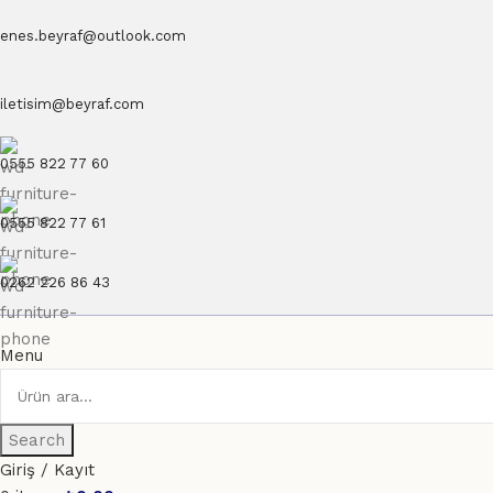
enes.beyraf@outlook.com
iletisim@beyraf.com
0555 822 77 60
0555 822 77 61
0262 226 86 43
Menu
Search
Giriş / Kayıt