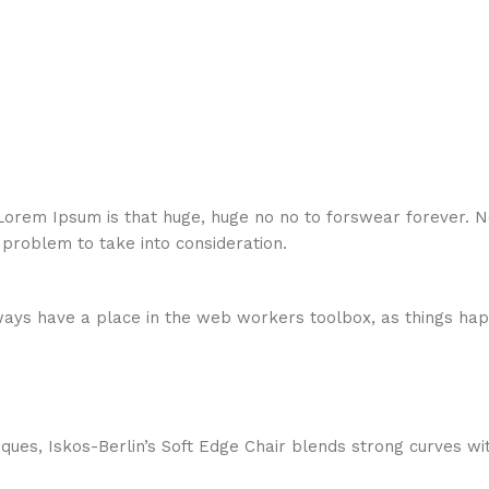
at Lorem Ipsum is that huge, huge no no to forswear forever. N
 problem to take into consideration.
lways have a place in the web workers toolbox, as things hap
ues, Iskos-Berlin’s Soft Edge Chair blends strong curves wit