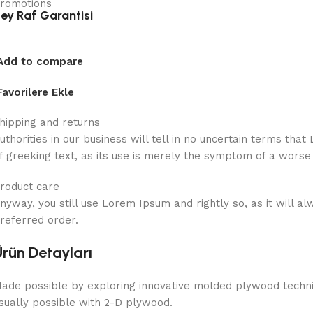
ey Raf Garantisi
Add to compare
Favorilere Ekle
hipping and returns
uthorities in our business will tell in no uncertain terms th
f greeking text, as its use is merely the symptom of a worse
roduct care
nyway, you still use Lorem Ipsum and rightly so, as it will a
referred order.
Ürün Detayları
ade possible by exploring innovative molded plywood techniq
sually possible with 2-D plywood.