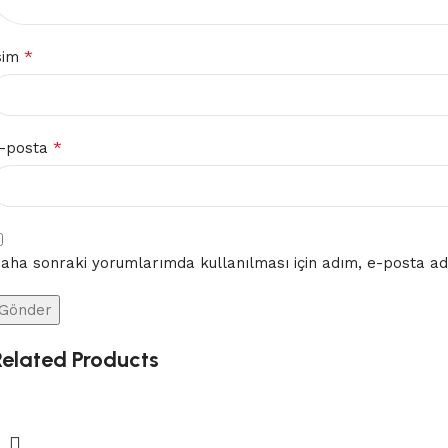
*
sim
*
-posta
aha sonraki yorumlarımda kullanılması için adım, e-posta adr
Related Products