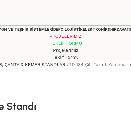
ON VE TEŞHİR SİSTEMLERİ
DEPO LOJİSTİK
ELEKTRONİK&HIRDAVAT
PROJELERİMİZ
TEKLİF FORMU
Projelerimiz
Teklif Formu
R, ÇANTA & KEMER STANDLARI
TD 184 Çift Taraflı Yönlendir
me Standı