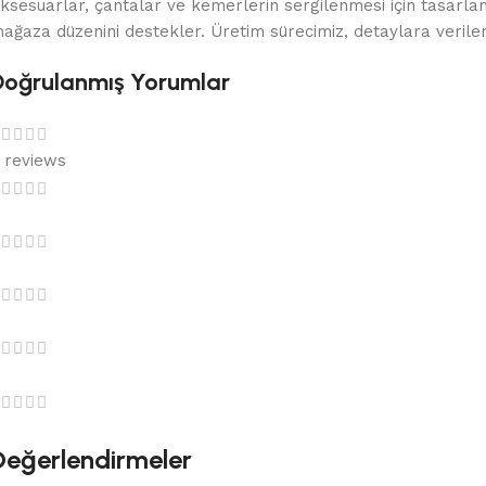
ksesuarlar, çantalar ve kemerlerin sergilenmesi için tasarlana
ağaza düzenini destekler. Üretim sürecimiz, detaylara verilen ö
Doğrulanmış Yorumlar
 reviews
Değerlendirmeler