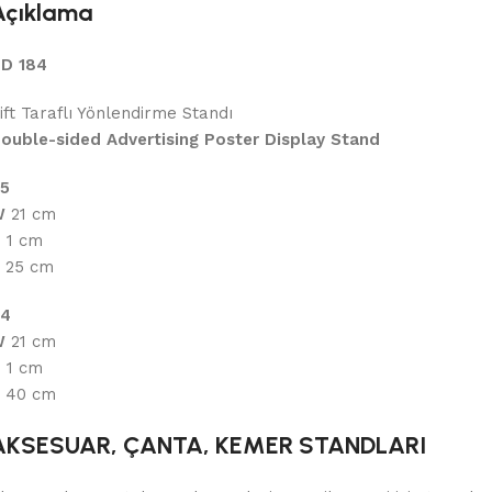
Açıklama
D 184
ift Taraflı Yönlendirme Standı
ouble-sided Advertising Poster Display Stand
5
W
21 cm
D
1 cm
25 cm
4
W
21 cm
D
1 cm
40 cm
AKSESUAR, ÇANTA, KEMER STANDLARI