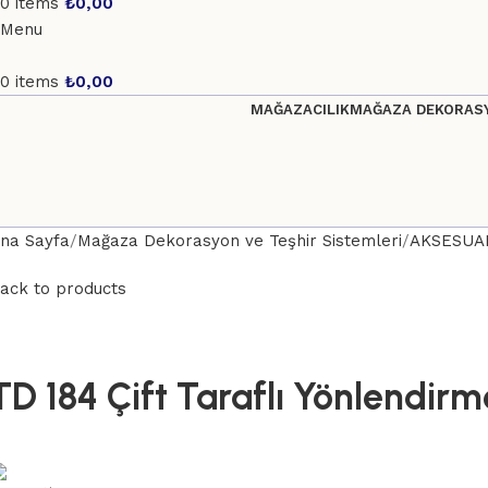
0
items
₺
0,00
Menu
0
items
₺
0,00
MAĞAZACILIK
MAĞAZA DEKORASY
na Sayfa
Mağaza Dekorasyon ve Teşhir Sistemleri
AKSESUA
ack to products
TD 184 Çift Taraflı Yönlendir