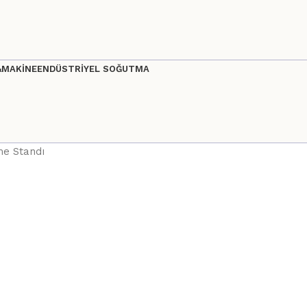
&MAKİNE
ENDÜSTRİYEL SOĞUTMA
me Standı