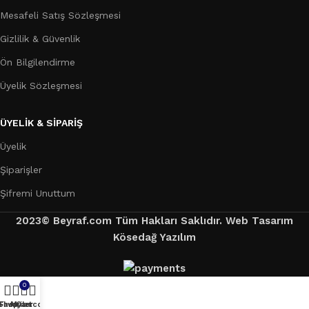
Mesafeli Satış Sözleşmesi
Gizlilik & Güvenlik
Ön Bilgilendirme
Üyelik Sözleşmesi
ÜYELİK & SİPARİŞ
Üyelik
Şiparişler
Şifremi Unuttum
2023© Beyraf.com Tüm Hakları Saklıdır. Web Tasarım
Kösedağ Yazılım
0
Shop
Favoriler
My account
Cart