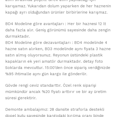
karışamaz. Yukarıdan dolum yaparken de her haznenin
kapağı ayrı olduğundan ürünler birbirlerine karışmaz.
BD4 Modeline göre avantajları : Her bir haznesi 12 lt
daha fazla alır. Geniş görünümü sayesinde daha zengin
durmaktadır.
BD4 Modeline göre dezavantajları : BD4 modelinde 4
hazne satın alırken, BD3 modelinde aynı fiyata 3 hazne
satın almış oluyorsunuz. Reyonun üstündeki plastik
kapakların ek yeri amatör durmaktadır. detay foto
Soklarda mevcuttur. 15:00’den önce sipariş verdiğinizde
%95 ihtimalle aynı gün kargo ile gönderilir.
Gövde rengi ceviz standarttır. Özel renk siparişi
mümkündür ancak %20 fiyatı arttırır ve bir ay üretim
süresi gerektirir.
Demonte ambalajımız: 28 dansite straforla destekli
dopel kutu sayesinde kargodaki kırılma oranı binde