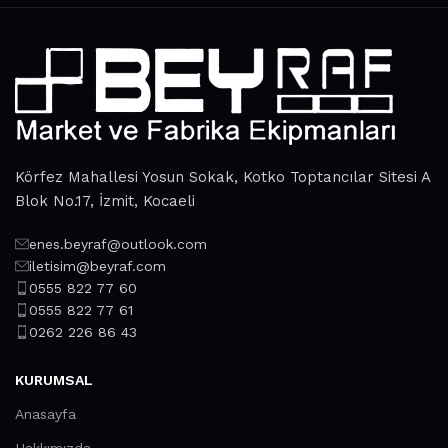
reliability and honesty. All of them guarantee the high quality
of their products, excellent operational characteristics,
attractive appearance of the products, a long period of use
of the furniture, as well as safety.
Körfez Mahallesi Yosun Sokak, Kotko Toptancılar Sitesi A
Blok No.17, İzmit, Kocaeli
enes.beyraf@outlook.com
iletisim@beyraf.com
0555 822 77 60
0555 822 77 61
0262 226 86 43
KURUMSAL
Anasayfa