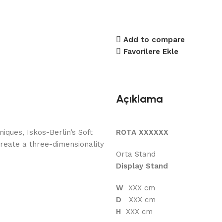
Add to compare
Favorilere Ekle
Açıklama
ques, Iskos-Berlin’s Soft
ROTA XXXXXX
reate a three-dimensionality
Orta Stand
Display Stand
W
XXX cm
D
XXX cm
H
XXX cm