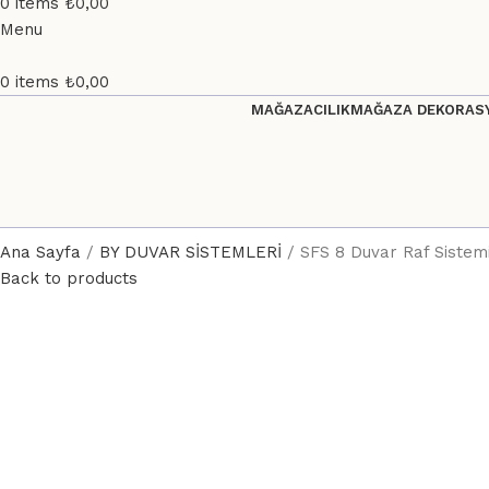
0
items
₺
0,00
Menu
0
items
₺
0,00
MAĞAZACILIK
MAĞAZA DEKORASY
Ana Sayfa
BY DUVAR SİSTEMLERİ
SFS 8 Duvar Raf Sistem
Back to products