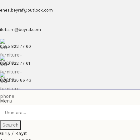
enes.beyraf@outlook.com
iletisim@beyraf.com
0555 822 77 60
0555 822 77 61
0262 226 86 43
Menu
Search
Giriş / Kayıt