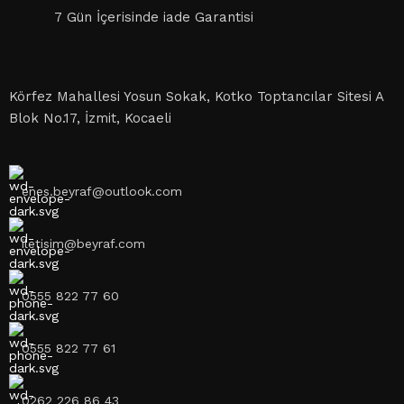
7 Gün İçerisinde iade Garantisi
Körfez Mahallesi Yosun Sokak, Kotko Toptancılar Sitesi A
Blok No.17, İzmit, Kocaeli
enes.beyraf@outlook.com
iletisim@beyraf.com
0555 822 77 60
0555 822 77 61
0262 226 86 43