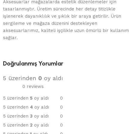
Aksesuarlar mağazalarda estetik düzenlemeler için
tasarlanmıştır. Üretim sürecinde her detay titizlikle
işlenerek dayanıklılık ve şıklık bir araya getirilir. Ürün
sergileme ve mağaza düzenini destekleyen
aksesuarlarımız, kaliteli işçilikle uzun ömürlü bir kullanım
sağlar.
Doğrulanmış Yorumlar
5 üzerinden
0
oy aldı
0 reviews
5 üzerinden
5
oy aldı
0
5 üzerinden
4
oy aldı
0
5 üzerinden
3
oy aldı
0
5 üzerinden
2
oy aldı
0
5 üzerinden
1
oy aldı
0