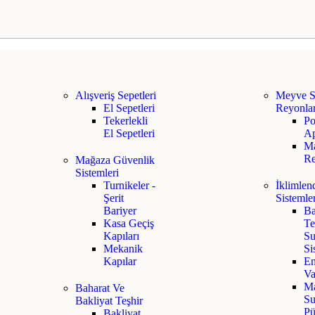
Alışveriş Sepetleri
Meyve S
El Sepetleri
Reyonlar
Tekerlekli
Po
El Sepetleri
Ap
M
Re
Mağaza Güvenlik
Sistemleri
Turnikeler -
İklimlen
Şerit
Sistemle
Bariyer
Ba
Kasa Geçiş
Te
Kapıları
Su
Mekanik
Si
Kapılar
En
Va
M
Baharat Ve
Su
Bakliyat Teşhir
Pü
Bakliyat