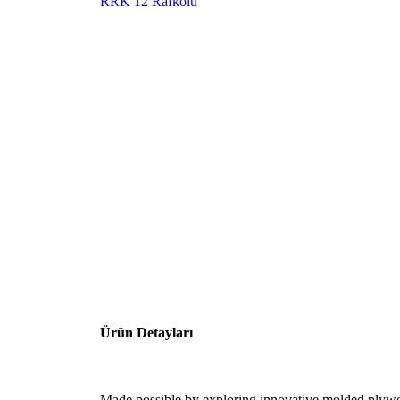
RRK 12 Rafkolu
Ürün Detayları
Made possible by exploring innovative molded plywo