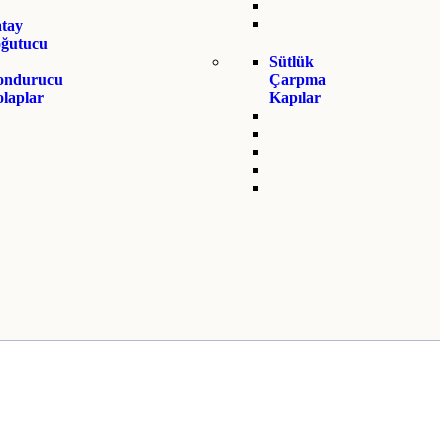
tay
oğutucu
Sütlük
ondurucu
Çarpma
laplar
Kapılar