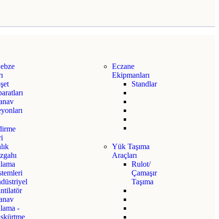
ebze
Eczane
ı
Ekipmanları
şet
Standlar
aratları
anav
yonları
dirme
ri
lık
Yük Taşıma
zgahı
Araçları
lama
Rulot/
stemleri
Çamaşır
düstriyel
Taşıma
ntilatör
anav
lama -
skürtme