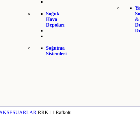
Ya
Soğuk
S
Hava
&
Depoları
D
Do
Soğutma
Sistemleri
AKSESUARLAR
RRK 11 Rafkolu