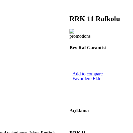
RRK 11 Rafkolu
Bey Raf Garantisi
Add to compare
Favorilere Ekle
Açıklama
od techniques, Iskos-Berlin’s
RRK 11