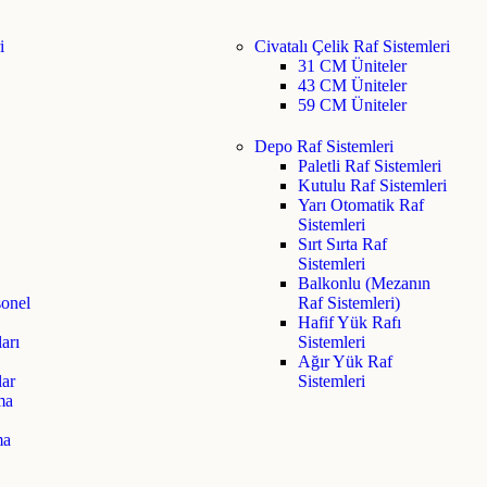
i
Civatalı Çelik Raf Sistemleri
31 CM Üniteler
43 CM Üniteler
59 CM Üniteler
Depo Raf Sistemleri
Paletli Raf Sistemleri
Kutulu Raf Sistemleri
Yarı Otomatik Raf
Sistemleri
Sırt Sırta Raf
Sistemleri
Balkonlu (Mezanın
sonel
Raf Sistemleri)
Hafif Yük Rafı
arı
Sistemleri
Ağır Yük Raf
lar
Sistemleri
ma
ma