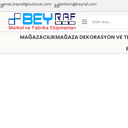
enes.beyraf@outlook.com
iletisim@beyraf.com
MAĞAZACILIK
MAĞAZA DEKORASYON VE TEŞ
Ana Sayfa
Mağaza Dekorasyon ve Teşhir Sistemleri
BY PR