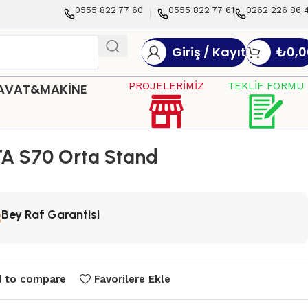
0555 822 77 60
0555 822 77 61
0262 226 86 
Giriş / Kayıt
₺
0,0
PROJELERİMİZ
TEKLİF FORMU
DAVAT&MAKİNE
A S70 Orta Stand
Bey Raf Garantisi
 to compare
Favorilere Ekle