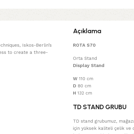
Açıklama
hniques, Iskos-Berlin’s
ROTA S70
ess to create a three-
Orta Stand
Display Stand
W
110 cm
D
80 cm
H
132 cm
TD STAND GRUBU
TD stand grubumuz, mağazal
için yüksek kaliteli çelik v