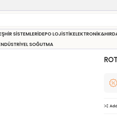
HİR SİSTEMLERİ
DEPO LOJİSTİK
ELEKTRONİK&HIR
ENDÜSTRİYEL SOĞUTMA
O STAND GRUBU
ROTA S70 Orta Stand
ROT
Add