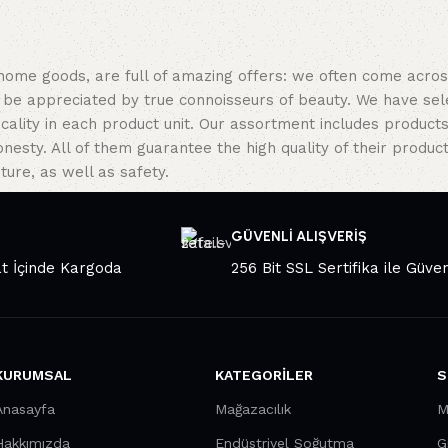
 home goods, are full of amazing offers: we often come acr
ill be appreciated by true connoisseurs of beauty. We have 
icality in each product unit. Our assortment includes produ
onesty. All of them guarantee the high quality of their product
ture, as well as safety.
GÜVENLİ ALIŞVERİŞ
at İçinde Kargoda
256 Bit SSL Sertifika ile Güven
KURUMSAL
KATEGORILER
S
Anasayfa
Mağazacılık
M
Hakkımızda
Endüstriyel Soğutma
G