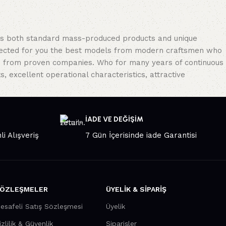
oss both standard mass-produced products and unique
selected for you the best models from modern craftsmen who
cts from proven companies. Who for many years of continuous
s, excellent operational characteristics, attractive
İADE VE DEĞİŞİM
li Alışveriş
7 Gün İçerisinde iade Garantisi
ÖZLEŞMELER
ÜYELİK & SİPARİŞ
esafeli Satış Sözleşmesi
Üyelik
izlilik & Güvenlik
Şiparişler