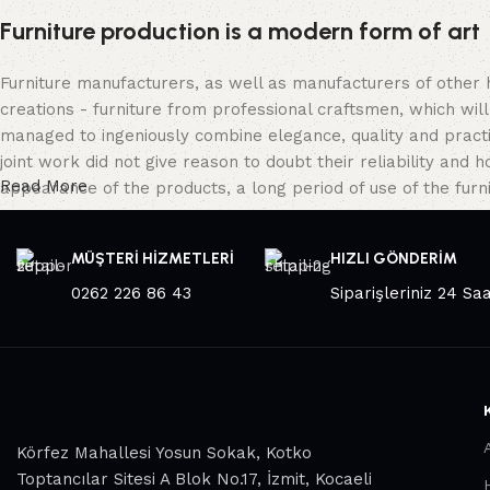
Furniture production is a modern form of art
Furniture manufacturers, as well as manufacturers of other
creations - furniture from professional craftsmen, which w
managed to ingeniously combine elegance, quality and pract
joint work did not give reason to doubt their reliability and h
Read More
appearance of the products, a long period of use of the furni
MÜŞTERİ HİZMETLERİ
HIZLI GÖNDERİM
0262 226 86 43
Siparişleriniz 24 Sa
Körfez Mahallesi Yosun Sokak, Kotko
Toptancılar Sitesi A Blok No.17, İzmit, Kocaeli