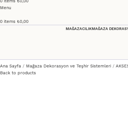
0
items
₺
0,00
Menu
0
items
₺
0,00
MAĞAZACILIK
MAĞAZA DEKORASY
Ana Sayfa
Mağaza Dekorasyon ve Teşhir Sistemleri
AKSE
Back to products