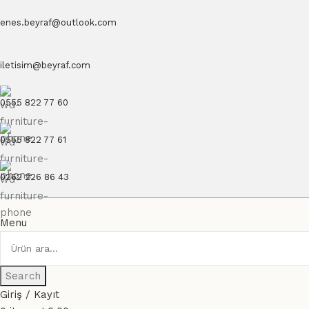
enes.beyraf@outlook.com
iletisim@beyraf.com
0555 822 77 60
0555 822 77 61
0262 226 86 43
Menu
Search
Giriş / Kayıt