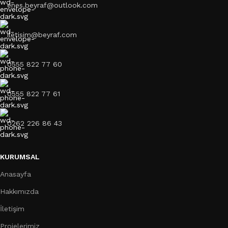
enes.beyraf@outlook.com
iletisim@beyraf.com
0555 822 77 60
0555 822 77 61
0262 226 86 43
KURUMSAL
Anasayfa
Hakkımızda
İletişim
Projelerimiz