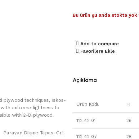
Bu ürün şu anda stokta yok 
Add to compare
Favorilere Ekle
Açıklama
d plywood techniques, Iskos-
Ürün Kodu
H
 with extreme lightness to
ssible with 2-D plywood.
112 42 01
28
Paravan Dikme Tapası Gri
112 42 07
28