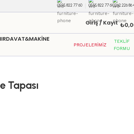
0555 822 77 60
0555 822 77 61
0262 226 86 
Giriş / Kayıt
₺
0,0
HIRDAVAT&MAKİNE
TEKLİF
PROJELERİMİZ
FORMU
e Tapası