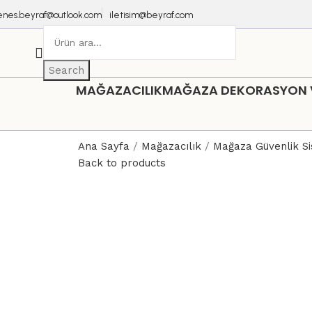
enes.beyraf@outlook.com
iletisim@beyraf.com
Search
MAĞAZACILIK
MAĞAZA DEKORASYON VE
Ana Sayfa
Mağazacılık
Mağaza Güvenlik S
Back to products