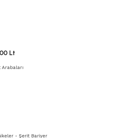
00 Lt
 Arabaları
ikeler - Şerit Bariyer