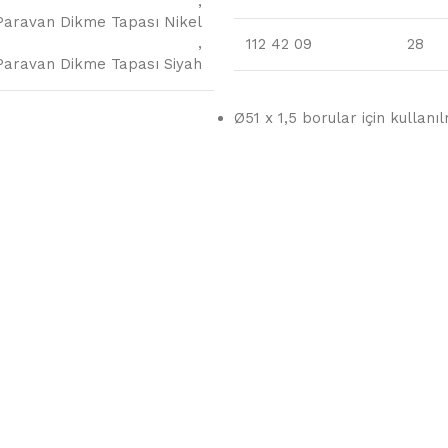
,
Paravan Dikme Tapası Nikel
,
112 42 09
28
Paravan Dikme Tapası Siyah
Ø51 x 1,5 borular için kullanı