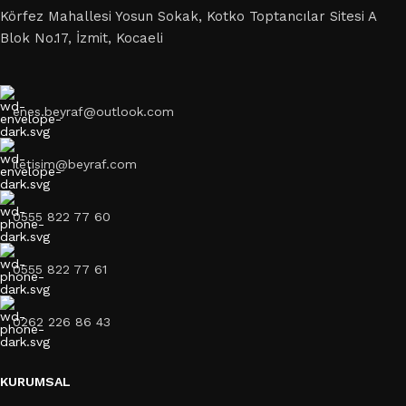
Körfez Mahallesi Yosun Sokak, Kotko Toptancılar Sitesi A
Blok No.17, İzmit, Kocaeli
enes.beyraf@outlook.com
iletisim@beyraf.com
0555 822 77 60
0555 822 77 61
0262 226 86 43
KURUMSAL