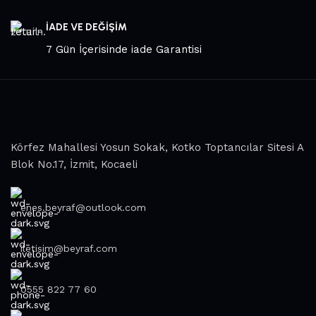
selected for you the best models from modern craftsmen
who managed to ingeniously combine elegance, quality and
İADE VE DEĞİŞİM
practicality in each product unit. Our assortment includes
7 Gün İçerisinde iade Garantisi
products from proven companies. Who for many years of
continuous joint work did not give reason to doubt their
reliability and honesty. All of them guarantee the high quality
of their products, excellent operational characteristics,
attractive appearance of the products, a long period of use
of the furniture, as well as safety.
Körfez Mahallesi Yosun Sokak, Kotko Toptancılar Sitesi A
Blok No.17, İzmit, Kocaeli
enes.beyraf@outlook.com
iletisim@beyraf.com
0555 822 77 60