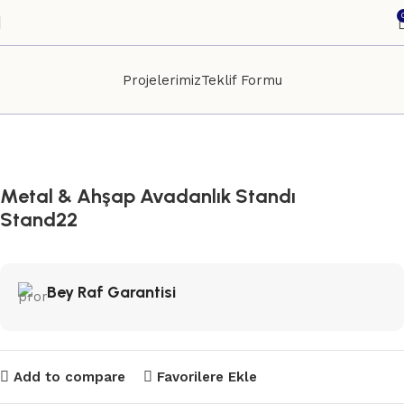
Projelerimiz
Teklif Formu
Ana Sayfa
Depo Lojistik
Kutular ve Avadanlıklar
Metal & Ahşap Avadanlık Standı
Stand22
Bey Raf Garantisi
Add to compare
Favorilere Ekle