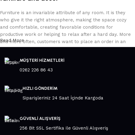
Furniture is an invariable attribute of any room. It is they
who give it the right atmosphere, making the space cozy
and comfortable, creating favorable conditions for
productive work or helping to relax after a hard day. More
Read More
and more often, customers want to place an order in an
online store, when you can sit down at the computer in your
free time, arrange the furniture in the photo and calmly buy
MÜŞTERİ HİZMETLERİ
the furniture you like. The online store has a large catalog
0262 226 86 43
of furniture: both home and office furniture are available.
Furniture production is a modern form of art
HIZLI GÖNDERİM
Siparişleriniz 24 Saat İçinde Kargoda
Furniture manufacturers, as well as manufacturers of other
home goods, are full of amazing offers: we often come
across both standard mass-produced products and unique
GÜVENLİ ALIŞVERİŞ
creations - furniture from professional craftsmen, which will
be appreciated by true connoisseurs of beauty. We have
256 Bit SSL Sertifika ile Güvenli Alışveriş