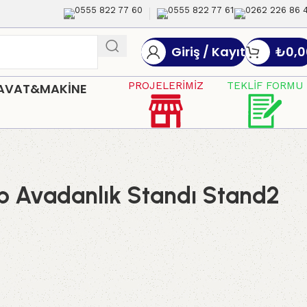
0555 822 77 60
0555 822 77 61
0262 226 86 
Giriş / Kayıt
₺
0,0
PROJELERİMİZ
TEKLİF FORMU
DAVAT&MAKİNE
p Avadanlık Standı Stand2