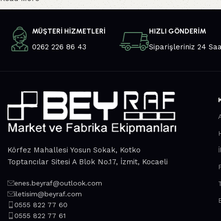
MÜŞTERİ HİZMETLERİ
HIZLI GÖNDERİM
0262 226 86 43
Siparişleriniz 24 Sa
Körfez Mahallesi Yosun Sokak, Kotko
İ
Toptancılar Sitesi A Blok No.17, İzmit, Kocaeli
enes.beyraf@outlook.com
iletisim@beyraf.com
0555 822 77 60
0555 822 77 61