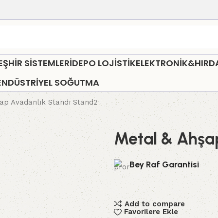
HİR SİSTEMLERİ
DEPO LOJİSTİK
ELEKTRONİK&HIR
ENDÜSTRİYEL SOĞUTMA
ap Avadanlık Standı Stand2
Metal & Ahşa
Bey Raf Garantisi
Add to compare
Favorilere Ekle