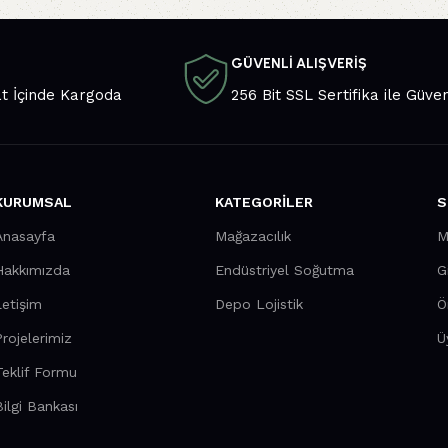
GÜVENLİ ALIŞVERİŞ
at İçinde Kargoda
256 Bit SSL Sertifika ile Güven
KURUMSAL
KATEGORILER
S
Anasayfa
Mağazacılık
M
Hakkımızda
Endüstriyel Soğutma
G
letişim
Depo Lojistik
Ö
Projelerimiz
Ü
Teklif Formu
Bilgi Bankası