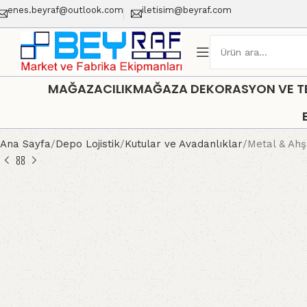
enes.beyraf@outlook.com
iletisim@beyraf.com
MAĞAZACILIK
MAĞAZA DEKORASYON VE TEŞ
Ana Sayfa
Depo Lojistik
Kutular ve Avadanlıklar
Metal & Ahş