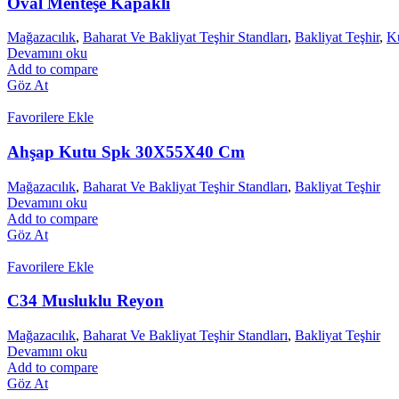
Oval Menteşe Kapaklı
Soğutma Sistemleri
Mağazacılık
,
Baharat Ve Bakliyat Teşhir Standları
,
Bakliyat Teşhir
,
K
Şarküteri / Servis Reyonu
Devamını oku
Add to compare
Göz At
Yatay Soğutucu & Dondurucu Dolaplar
Favorilere Ekle
Şişe Soğutucu / Cam Kapılı Dolaplar
Ahşap Kutu Spk 30X55X40 Cm
Mağazacılık
,
Baharat Ve Bakliyat Teşhir Standları
,
Bakliyat Teşhir
Devamını oku
Sütlük Çarpma Kapılar
Add to compare
Göz At
Favorilere Ekle
C34 Musluklu Reyon
Mağazacılık
,
Baharat Ve Bakliyat Teşhir Standları
,
Bakliyat Teşhir
Devamını oku
Add to compare
Göz At