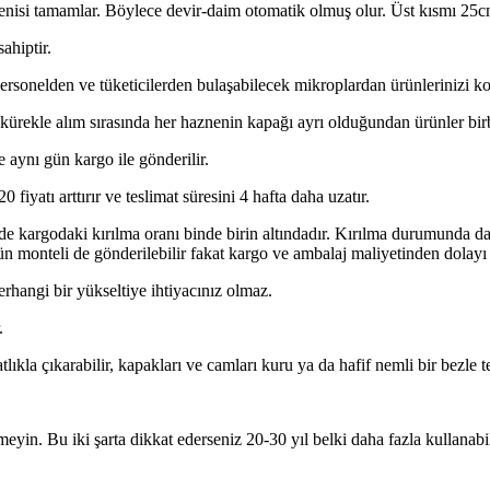
enisi tamamlar. Böylece devir-daim otomatik olmuş olur. Üst kısmı 25cm
ahiptir.
ersonelden ve tüketicilerden bulaşabilecek mikroplardan ürünlerinizi ko
rekle alım sırasında her haznenin kapağı ayrı olduğundan ürünler birb
 aynı gün kargo ile gönderilir.
iyatı arttırır ve teslimat süresini 4 hafta daha uzatır.
e kargodaki kırılma oranı binde birin altındadır. Kırılma durumunda da 
monteli de gönderilebilir fakat kargo ve ambalaj maliyetinden dolayı 100
angi bir yükseltiye ihtiyacınız olmaz.
.
lıkla çıkarabilir, kapakları ve camları kuru ya da hafif nemli bir bezle te
yin. Bu iki şarta dikkat ederseniz 20-30 yıl belki daha fazla kullanabil