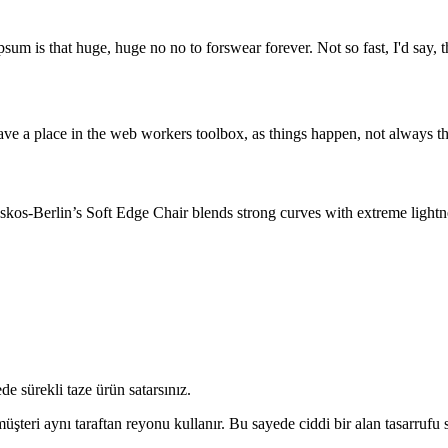
psum is that huge, huge no no to forswear forever. Not so fast, I'd say, t
ve a place in the web workers toolbox, as things happen, not always the
os-Berlin’s Soft Edge Chair blends strong curves with extreme lightnes
de sürekli taze ürün satarsınız.
eri aynı taraftan reyonu kullanır. Bu sayede ciddi bir alan tasarrufu 