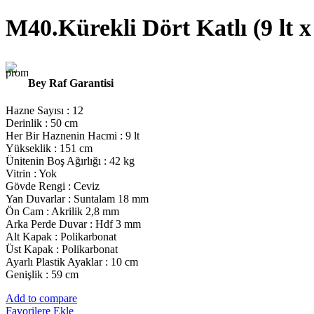
M40.Kürekli Dört Katlı (9 lt x
BARKOD SİSTEMLERİ
Bey Raf Garantisi
Hazne Sayısı : 12
Derinlik : 50 cm
Her Bir Haznenin Hacmi : 9 lt
Yükseklik : 151 cm
Ünitenin Boş Ağırlığı : 42 kg
Vitrin : Yok
Gövde Rengi : Ceviz
Yan Duvarlar : Suntalam 18 mm
Ön Cam : Akrilik 2,8 mm
Arka Perde Duvar : Hdf 3 mm
MERDİVENLER
Alt Kapak : Polikarbonat
Üst Kapak : Polikarbonat
Ayarlı Plastik Ayaklar : 10 cm
Genişlik : 59 cm
Add to compare
Favorilere Ekle