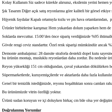
Kolay Kullanım Siz sadece kürekle alırsınız, eksilenin yerini hemen y
Şık Tasarım Diğer açık satış reyonlarına göre kaliteli bir görsel etkiye s
OFİS MOBİLYALARI
Hijyenik faydalar Kapalı ortamıyla tozlu ve pis hava ortamlarından, p
Ürünler birbirlerine karışmaz Hem yukardan dolum yaparken hem de kü
Soklarda mevcuttur. 15:00’den önce sipariş verdiğinizde %95 ihtimalle
Gövde rengi ceviz standarttır. Özel renk siparişi mümkündür ancak %20 f
Demonte ambalajımız: 28 dansite straforla destekli dopel kutu sayesind
bu ürünün montajı, musluklu reyonlardan daha zordur. Bu nedenle ürün 
Reyon yüksekliği 151 cm olduğundan, çuval yukarıdan dökülürken herh
Süpermarketlerde, kuruyemişçilerde ve aktarlarda daha fazla kullanılır
Genel bir temizlik istediğinizde, reyonu boşalttıktan sonra camları rahat
TEMİZLİK VE HİJYEN EKİPMANLARI
Bu ürünümüzde vitrin özelliği yoktur.
Ürünü sudan koruyun ve içi doluyken birkaç cm bile olsa yer değiştirme
Doğrulanmış Yorumlar