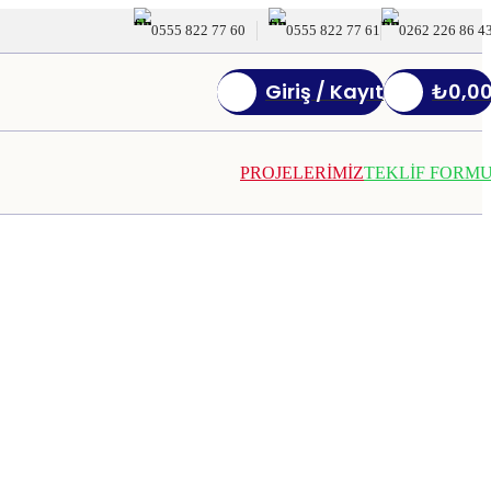
0555 822 77 60
0555 822 77 61
0262 226 86 4
Giriş / Kayıt
₺
0,0
PROJELERİMİZ
TEKLİF FORM