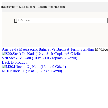
enes.beyraf@outlook.com
iletisim@beyraf.com
TERAZİ
Ana Sayfa
Mağazacılık
Baharat Ve Bakliyat Teşhir Standları
M40.Küre
S20.Sıcak İki Katlı (10 ve 21 lt /Toplam 6 Gözlü)
Back to products
M30.Kürekli Üç Katlı (13 lt x 9 Gözlü)