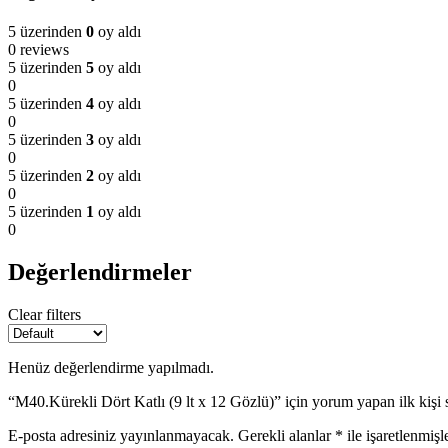
5 üzerinden
0
oy aldı
0 reviews
5 üzerinden
5
oy aldı
0
5 üzerinden
4
oy aldı
0
5 üzerinden
3
oy aldı
0
5 üzerinden
2
oy aldı
0
ÇELİK KASA
5 üzerinden
1
oy aldı
0
Değerlendirmeler
Clear filters
Henüz değerlendirme yapılmadı.
“M40.Kürekli Dört Katlı (9 lt x 12 Gözlü)” için yorum yapan ilk kişi 
E-posta adresiniz yayınlanmayacak.
Gerekli alanlar
*
ile işaretlenmişl