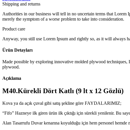
Shipping and returns
Authorities in our business will tell in no uncertain terms that Lorem I
merely the symptom of a worse problem to take into consideration.
Product care
Anyway, you still use Lorem Ipsum and rightly so, as it will always ha
Ürün Detayları
PARA SAYMA MAKİNESİ
Made possible by exploring innovative molded plywood techniques, Isk
plywood.
Açıklama
M40.Kürekli Dört Katlı (9 lt x 12 Gözlü)
Kova ya da açık çuval gibi satış şekline göre FAYDALARIMIZ;
“Fifo” Hazneye ilk giren ürün ilk çıktığı için sürekli yenilenir. Bu saye
Alan Tasarrufu Duvar kenarına koyulduğu için hem personel hemde müşt