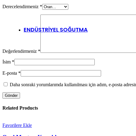
Derecelendirmeniz
*
TRANSPALET
ENDÜSTRİYEL SOĞUTMA
Buzdolapları
Değerlendirmeniz
*
Servis Reyonları
Tam Boy Dikey Dolaplar
İsim
*
Yarım Boy Dikey Dolaplar
Dikey Cam Kapılı Dolaplar
E-posta
*
Havuz Tipi Dolaplar
Kombine Tip Dolaplar
Daha sonraki yorumlarımda kullanılması için adım, e-posta adresim
Sütlük / Tam Boy Dikey Dolaplar
Related Products
Soğuk Hava Depoları
Favorilere Ekle