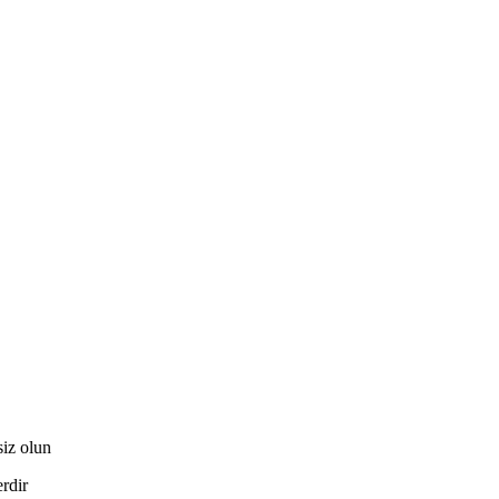
siz olun
erdir