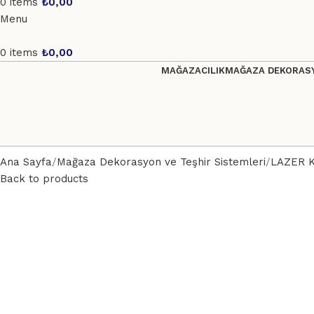
0
items
₺
0,00
Menu
0
items
₺
0,00
MAĞAZACILIK
MAĞAZA DEKORASY
Ana Sayfa
Mağaza Dekorasyon ve Teşhir Sistemleri
LAZER 
Back to products