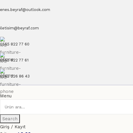
enes.beyraf@outlook.com
iletisim@beyraf.com
0555 822 77 60
0555 822 77 61
0262 226 86 43
Menu
Search
Giriş / Kayıt