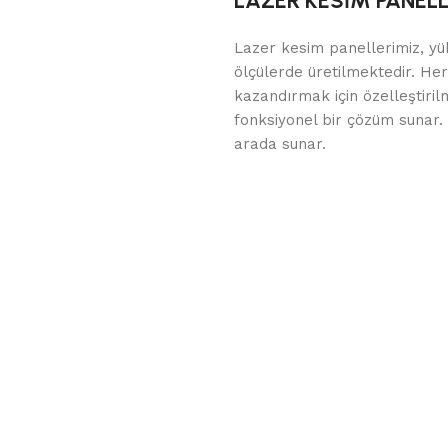
LAZER KESİM PANEL
Lazer kesim panellerimiz, yüks
ölçülerde üretilmektedir. He
kazandırmak için özelleştiril
fonksiyonel bir çözüm sunar. F
arada sunar.