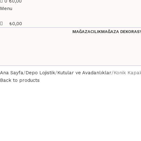
0
₺
0,00
Menu
₺
0,00
MAĞAZACILIK
MAĞAZA DEKORASY
Ana Sayfa
Depo Lojistik
Kutular ve Avadanlıklar
Konik Kapak
Back to products