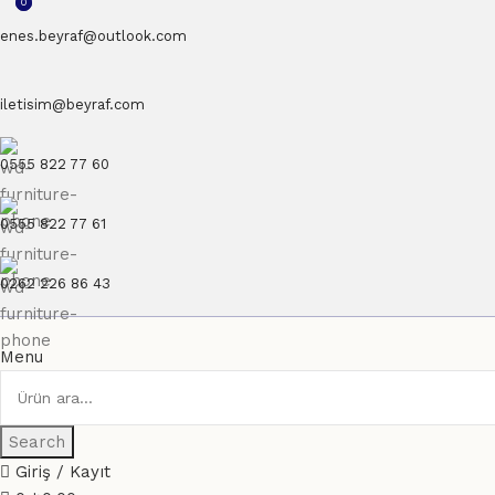
0
0
enes.beyraf@outlook.com
iletisim@beyraf.com
0555 822 77 60
0555 822 77 61
0262 226 86 43
Menu
Search
Giriş / Kayıt