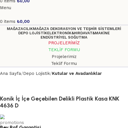
0
items
₺
0,00
Menu
0
items
₺
0,00
MAĞAZACILIK
MAĞAZA DEKORASYON VE TEŞHİR SİSTEMLERİ
DEPO LOJİSTİK
ELEKTRONİK&HIRDAVAT&MAKİNE
ENDÜSTRİYEL SOĞUTMA
PROJELERİMİZ
TEKLİF FORMU
Projelerimiz
Teklif Formu
Ana Sayfa
Depo Lojistik
Kutular ve Avadanlıklar
Konik İç İçe Geçebilen Delikli Plastik Kasa KNK
4636 D
Bey Raf Garantisi