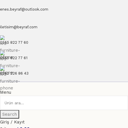
enes.beyraf@outlook.com
iletisim@beyraf.com
0555 822 77 60
0555 822 77 61
0262 226 86 43
Menu
Search
Giriş / Kayıt