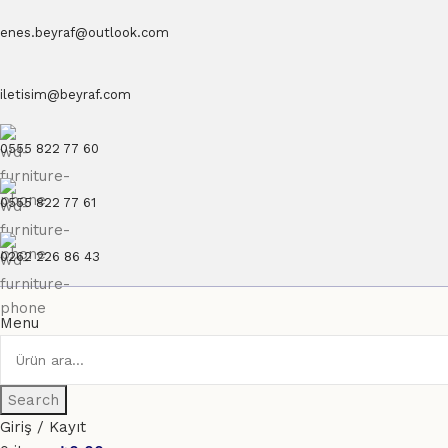
enes.beyraf@outlook.com
iletisim@beyraf.com
0555 822 77 60
0555 822 77 61
0262 226 86 43
Menu
Search
Giriş / Kayıt