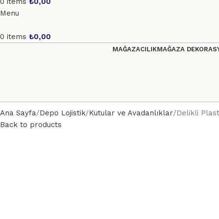
0
items
₺
0,00
Menu
0
items
₺
0,00
MAĞAZACILIK
MAĞAZA DEKORASY
Ana Sayfa
Depo Lojistik
Kutular ve Avadanlıklar
Delikli Pla
Back to products