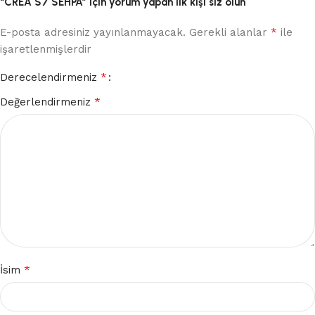
“CREA S7 SEHPA” için yorum yapan ilk kişi siz olun
*
E-posta adresiniz yayınlanmayacak.
Gerekli alanlar
ile
işaretlenmişlerdir
*
Derecelendirmeniz
*
Değerlendirmeniz
*
İsim