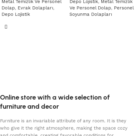
Metal Temizlik Ve Personel
Depo Lojistik
,
Metal Temizlik
Dolap
,
Evrak Dolapları
,
Ve Personel Dolap
,
Personel
Depo Lojistik
Soyunma Dolapları
Devamını oku
Devamını oku
Online store with a wide selection of
furniture and decor
Furniture is an invariable attribute of any room. It is they
who give it the right atmosphere, making the space cozy
and comfortable, creating favorable conditions for