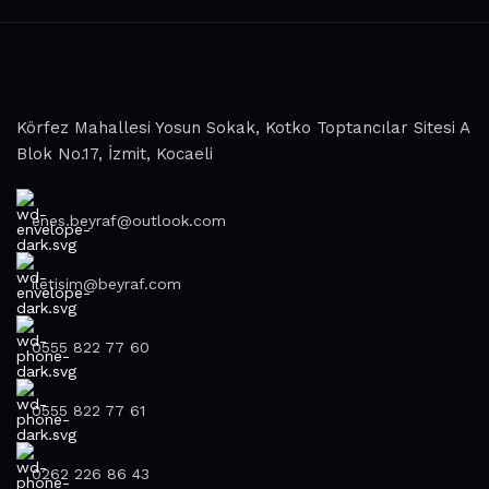
continuous joint work did not give reason to doubt their
reliability and honesty. All of them guarantee the high quality
of their products, excellent operational characteristics,
attractive appearance of the products, a long period of use
of the furniture, as well as safety.
Körfez Mahallesi Yosun Sokak, Kotko Toptancılar Sitesi A
Blok No.17, İzmit, Kocaeli
enes.beyraf@outlook.com
iletisim@beyraf.com
0555 822 77 60
0555 822 77 61
0262 226 86 43