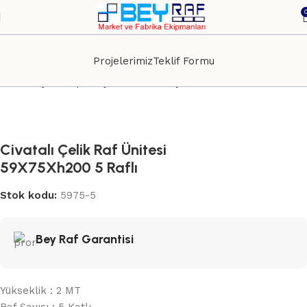
Projelerimiz
Teklif Formu
Ana Sayfa
Depo Lojistik
Civatalı Çelik Raf Sistemleri
Civatalı Çelik Raf Ünitesi
59X75Xh200 5 Raflı
Stok kodu:
5975-5
Bey Raf Garantisi
Yükseklik : 2 MT