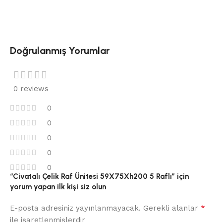
Doğrulanmış Yorumlar
0 reviews
0
0
0
0
0
“Civatalı Çelik Raf Ünitesi 59X75Xh200 5 Raflı” için
yorum yapan ilk kişi siz olun
*
E-posta adresiniz yayınlanmayacak.
Gerekli alanlar
ile işaretlenmişlerdir