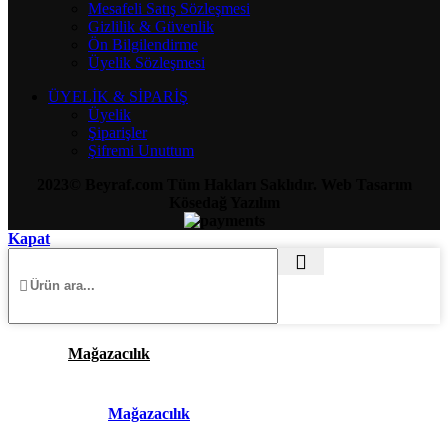
Mesafeli Satış Sözleşmesi
Gizlilik & Güvenlik
Ön Bilgilendirme
Üyelik Sözleşmesi
ÜYELİK & SİPARİŞ
Üyelik
Şiparişler
Şifremi Unuttum
2023© Beyraf.com Tüm Hakları Saklıdır. Web Tasarım
Kösedağ Yazılım
Kapat
Mağazacılık
Mağazacılık