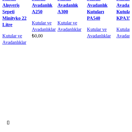
Alışveriş
Avadanlık
Avadanlık
Avadanlık
Avadan
Sepeti
A250
A300
Kutuları
Kutular
Minityko 22
PA540
KPA35
Kutular ve
Kutular ve
Litre
Avadanlıklar
Avadanlıklar
Kutular ve
Kutular
Kutular ve
₺
0,00
Avadanlıklar
Avadanl
Devamını oku
Avadanlıklar
Sepete Ekle
Devamını oku
Devamı
Devamını oku