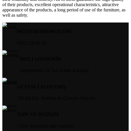
of their products, excellent operational characteristics, attractive
appearance of the products, a long period of use of the furniture, as
well as safety.
MÜŞTERİ HİZMETLERİ
0262 226 86 43
HIZLI GÖNDERİM
Siparişleriniz 24 Saat İçinde Kargoda
GÜVENLİ ALIŞVERİŞ
256 Bit SSL Sertifika ile Güvenli Alışveriş
İADE VE DEĞİŞİM
7 Gün İçerisinde iade Garantisi