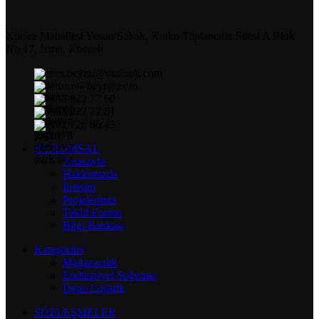
Körfez Mahallesi Yosun Sokak, Kotko Toptancılar Sitesi A Blok
No.17, İzmit, Kocaeli
enes.beyraf@outlook.com
iletisim@beyraf.com
0555 822 77 60
0555 822 77 61
0262 226 86 43
KURUMSAL
Anasayfa
Hakkımızda
İletişim
Projelerimiz
Teklif Formu
Bilgi Bankası
Kategoriler
Mağazacılık
Endüstriyel Soğutma
Depo Lojistik
SÖZLEŞMELER