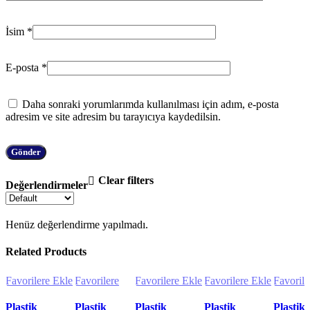
İsim
*
E-posta
*
Daha sonraki yorumlarımda kullanılması için adım, e-posta
adresim ve site adresim bu tarayıcıya kaydedilsin.
Clear filters
Değerlendirmeler
Henüz değerlendirme yapılmadı.
Related Products
Favorilere Ekle
Favorilere
Favorilere Ekle
Favorilere Ekle
Favorile
Ekle
Plastik
Plastik
Plastik
Plastik
Plastik