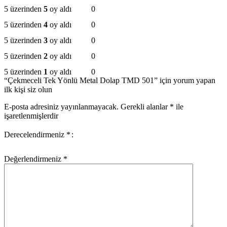
5 üzerinden
5
oy aldı
0
5 üzerinden
4
oy aldı
0
5 üzerinden
3
oy aldı
0
5 üzerinden
2
oy aldı
0
5 üzerinden
1
oy aldı
0
“Çekmeceli Tek Yönlü Metal Dolap TMD 501” için yorum yapan
ilk kişi siz olun
E-posta adresiniz yayınlanmayacak.
Gerekli alanlar
*
ile
işaretlenmişlerdir
Derecelendirmeniz
*
Değerlendirmeniz
*