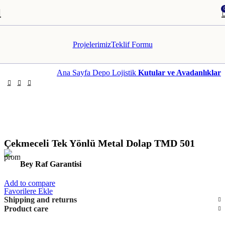
Projelerimiz
Teklif Formu
Ana Sayfa
Depo Lojistik
Kutular ve Avadanlıklar
Çekmeceli Tek Yönlü Metal Dolap TMD 501
Bey Raf Garantisi
Add to compare
Favorilere Ekle
Shipping and returns
Product care