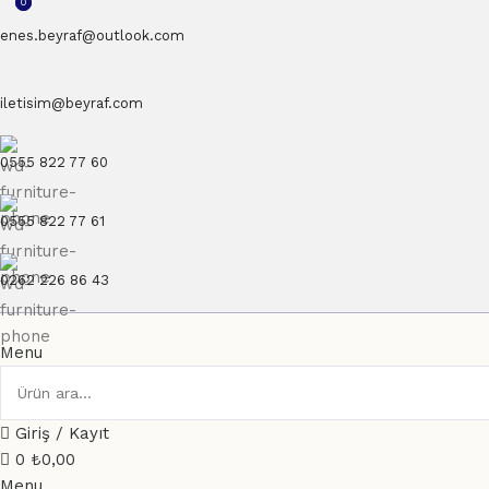
0
0
enes.beyraf@outlook.com
iletisim@beyraf.com
0555 822 77 60
0555 822 77 61
0262 226 86 43
Menu
Giriş / Kayıt
0
₺
0,00
Menu