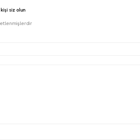
işi siz olun
retlenmişlerdir