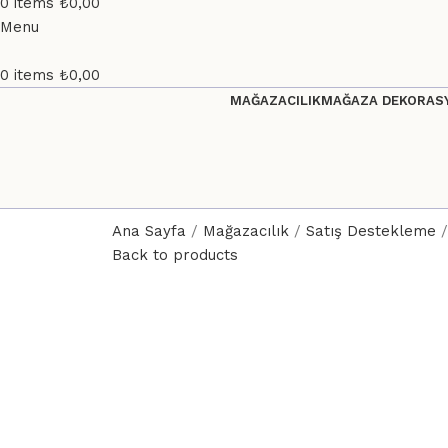
0
items
₺
0,00
Menu
0
items
₺
0,00
MAĞAZACILIK
MAĞAZA DEKORASY
Ana Sayfa
Mağazacılık
Satış Destekleme
Back to products