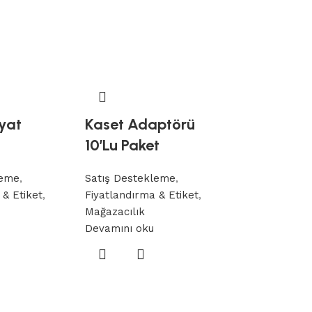
iyat
Kaset Adaptörü
10’Lu Paket
leme
,
Satış Destekleme
,
İndirim Ku
 & Etiket
,
Fiyatlandırma & Etiket
,
Lu Paket)
Mağazacılık
Devamını oku
Satış Destek
Fiyatlandırma
Mağazacılık
Devamını oku