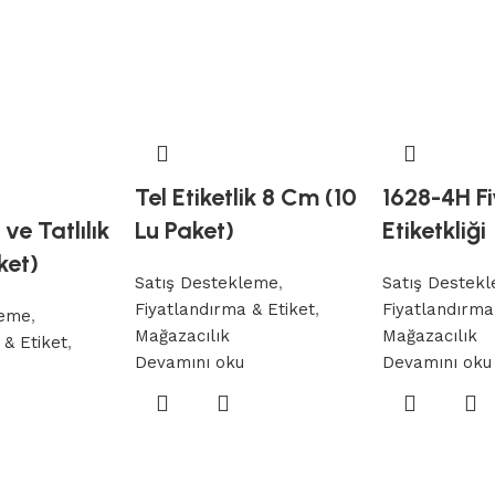
ı
Tel Etiketlik 8 Cm (10
1628-4H F
ve Tatlılık
Lu Paket)
Etiketkliği
ket)
Satış Destekleme
,
Satış Destek
Fiyatlandırma & Etiket
,
Fiyatlandırma
leme
,
Mağazacılık
Mağazacılık
 & Etiket
,
Devamını oku
Devamını oku