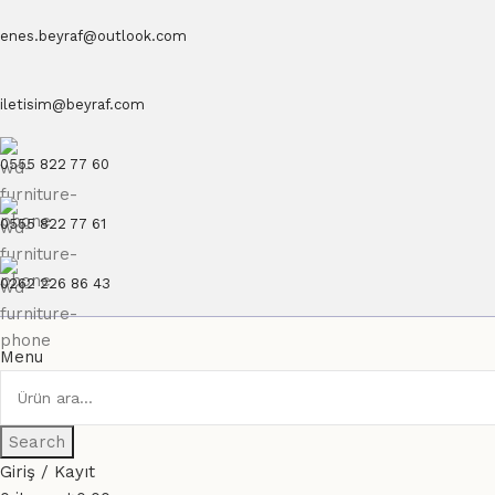
enes.beyraf@outlook.com
iletisim@beyraf.com
0555 822 77 60
0555 822 77 61
0262 226 86 43
Menu
Search
Giriş / Kayıt