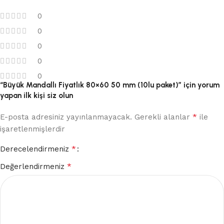
0
0
0
0
0
“Büyük Mandallı Fiyatlık 80×60 50 mm (10lu paket)” için yorum
yapan ilk kişi siz olun
*
E-posta adresiniz yayınlanmayacak.
Gerekli alanlar
ile
işaretlenmişlerdir
*
Derecelendirmeniz
*
Değerlendirmeniz